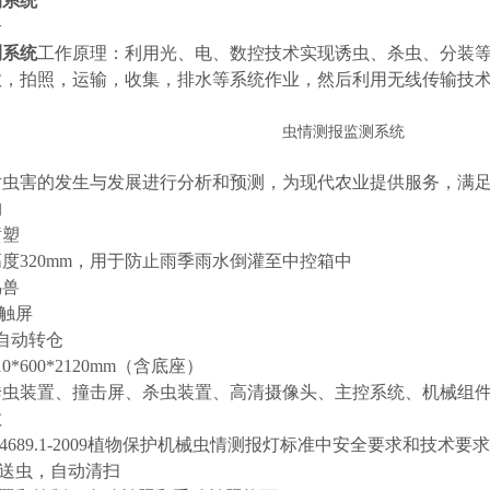
测系统
介
测系统
工作原理：利用光、电、数控技术实现诱虫、杀虫、分装
散，拍照，运输，收集，排水等系统作业，然后利用无线传输技
对虫害的发生与发展进行分析和预测，为现代农业提供服务，满
构
喷塑
度320mm，用于防止雨季雨水倒灌至中控箱中
鸟兽
寸触屏
自动转仓
*600*2120mm（含底座）
诱虫装置、撞击屏、杀虫装置、高清摄像头、主控系统、机械组
数
T 24689.1-2009植物保护机械虫情测报灯标准中安全要求和技术要
动送虫，自动清扫