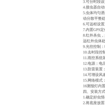
3.可分时段
4.接虫器自
5.虫体均匀
动分散平整
6.可远程设
7.内置GP
8.红外杀虫
远红外虫体处
9.光控控制
10.去时段
11.雨控系
12.电源：电
13.防雷装
14.可增设
15.网络模
16测报灯内
四、安装方
1.确定好虫
2.将底座放