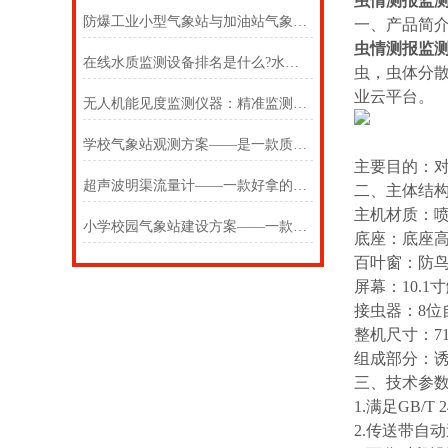
虫情测报监
防爆工业小型气象站与加油站气象站的差别在哪里
一、产品简
虫情测报监
在线水质监测设备排名是什么?水质在线监测设备厂家?【万象环境+】
虫，虫体分
业云平台。
无人机能见度监测仪器：精准监测，行业智慧之选
学校气象站观测方案——是一款质量与价格都很香的校园气象监测站系统
主要目的：
超声波明渠流量计——一款好拿的便携式明渠流量计2024(万象推送)
二、主体结
主机材质：
小学校园气象站建设方案——一款用了就知道的小学校园气象站设备
底座：底座高
百叶窗：防
屏幕：10.1
接虫器：8位
整机尺寸：710
组成部分：
三、技术参
1.满足GB/
2.传送带自