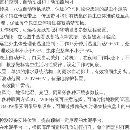
设置和控制，自动拍照和手动拍照均可
动转换，八位自动转换系统，保证8个时间段诱集到的昆虫不混淆
洒落平铺在传送带上，传送带可将所有诱集的昆虫虫体准确送至
处理，保证每个昆虫虫体特征都被清楚拍摄。
置工作模式，可远程无线拍照和终端设备参数远程设置。
S定位功能，在地图中查看设备站点等数据，设备被盗可追踪。
，远红外虫体处理仓温度控制：工作15分钟后温度到达90±5℃，
理致死率不小于98%，虫体完整率不小于95%。
：晚上自动开灯，白天自动关灯（待机），在夜间工作状态下，
控制：根据靶标害虫生活习性规律，设定工作时间段。
统装置：单独的排水系统结构，将雨水自动排出，有效将雨虫分离
压波动范围：220V±60V，有漏电保护装置。
置：有效防止雷击。
风速风向、地温地湿、光照、雨量等多种环境参数接口。
式：多种联网方式4G、WIFI有线可任意选择，可随时随地联网管理
置1600W像素图像采集设备，可通过摄像头实时采集接虫盘上的
式：
情检测设备安装位置，提前预制一定厚度的水泥平台。
置在水泥平台上，根据底座固定脚孔位进行打孔。每个固定脚打