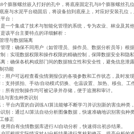
里的8个膨胀螺丝嵌入打好的孔中，将底座固定孔与8个膨胀螺丝孔
试底座与水泥平台稳固后，将设备抬到底座上，对应好安装孔位
报平台：
台是一个集成了技术与智能化管理的系统，专为农业、林业及其
下是该平台主要特点的详细解析：
限管理与数据隔离
与管理：确保不同用户（如管理员、操作员、数据分析员等）根
控制：实现数据权限和操作权限的精确控制，保障数据安全和隐
隔离：确保各机构或部门间的数据独立性和安全性，避免信息泄
控制功能
控：用户可远程查看虫情测报仪的各项参数和工作状态，及时发
作：支持抓拍、手动/自动模式切换、仓温设置、加热、移虫、工
录：所有控制操作均可被记录并存储，便于追溯和审计。
I算法与害虫种类识别
练：平台内置的自训练AI算法能够不断学习并识别新的害虫种类
识别：通过AI算法自动分析图像数据，快速准确地识别害虫种
人工修正
：使用自有虫情数据库进行AI自动分析，快速得出初步结果。
户可根据实际情况对AI分析结果进行复核和修正，提高分析的