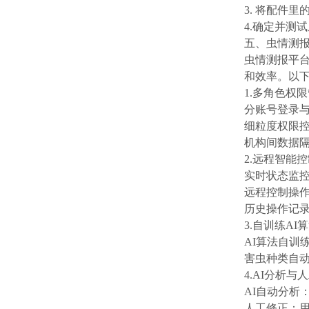
3. 将配件
4.确定并测
五、虫情测
虫情测报平
和效率。以
1.多角色权
分账号登录
细粒度权限
机构间数据
2.远程智能
实时状态监
远程控制操
历史操作记
3.自训练A
AI算法自训
害虫种类自动
4.AI分析与
AI自动分析
人工修正：用