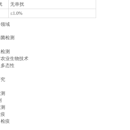
扰
无串扰
≤1.0%
用领域
病菌检测
性检测
与农业生物技术
及多态性
研究
检测
测
监测
检疫
口检疫