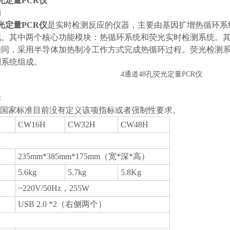
光定量PCR仪
构
光定量PCR仪
是实时检测反应的仪器，主要由基因扩增热循环系
成。其中两个核心功能模块：热循环系统和荧光实时检测系统。
相同，采用半导体加热制冷工作方式完成热循环过程。荧光检测
制系统组成。
标
符号表示国家标准目前没有定义该项指标或者强制性要求。
CW16H
CW32H
CW48H
235mm*385mm*175mm（宽*深*高）
5.6kg
5.7kg
5.8Kg
~220V/50Hz，255W
USB 2.0 *2（右侧两个）