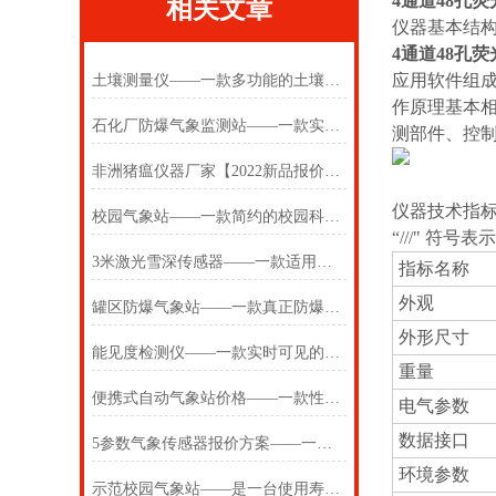
4通道48孔荧
相关文章
仪器基本结
4通道48孔荧
应用软件组
土壤测量仪——一款多功能的土壤五参数测定仪2025(万象推送)
作原理基本
石化厂防爆气象监测站——一款实打实的防爆小型气象站系统#2023已更新
测部件、控
非洲猪瘟仪器厂家【2022新品报价】#小寒新闻
仪器技术指
校园气象站——一款简约的校园科普气象站2025(万象推送)
“///" 
3米激光雪深传感器——一款适用的激光雪深传感器2025(万象推送)
指标名称
外观
罐区防爆气象站——一款真正防爆的一体化防爆气象仪
外形尺寸
能见度检测仪——一款实时可见的能见度仪器2024(万象推送)
重量
便携式自动气象站价格——一款性价比高的可搬移自动气象站#2023已更新
电气参数
数据接口
5参数气象传感器报价方案——一款准确度高的多功能气象传感器
环境参数
示范校园气象站——是一台使用寿命长的中学校园气象站