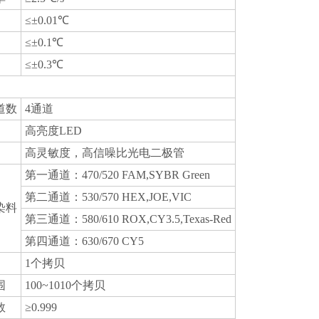
≤±0.01℃
≤±0.1℃
≤±0.3℃
道数
4通道
高亮度LED
高灵敏度，高信噪比光电二极管
第一通道：470/520 FAM,SYBR Green
第二通道：530/570 HEX,JOE,VIC
染料
第三通道：580/610 ROX,CY3.5,Texas-Red
第四通道：630/670 CY5
1个拷贝
围
100~1010个拷贝
数
≥0.999