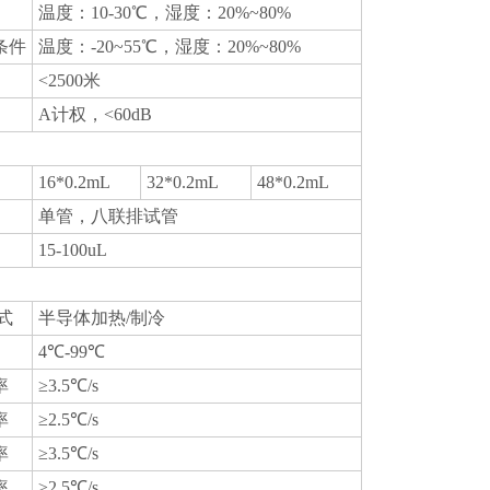
温度：10-30℃，湿度：20%~80%
条件
温度：-20~55℃，湿度：20%~80%
<2500米
A计权，<60dB
16*0.2mL
32*0.2mL
48*0.2mL
单管，八联排试管
15-100uL
式
半导体加热/制冷
4℃-99℃
率
≥3.5℃/s
率
≥2.5℃/s
率
≥3.5℃/s
率
≥2.5℃/s