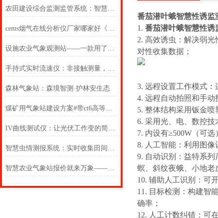
农田建设综合监测监管系统：智慧农业“及时雨”
番茄潜叶蛾智慧性诱监
1.
番茄潜叶蛾智慧性诱
cems烟气在线分析仪厂家哪家好《雨雪新闻》#道路结冰预警
2.
高效诱虫：解决弱光
设施农业气象观测站——一款用了不后悔的温室大棚小型气象站
对性收集数据；
手持式实时流速仪：非接触测量，安全高效且数据可靠
3.
远程设置工作模式：
森林气象站：森境智测·护林安生态
4.
远程自动拍照和手动
煤矿用气象站建设方案#带ct6高等级防爆证书#2022已更新
5.
整体结构采用钣金喷
6.
采用光、电、数控技
IV曲线测试仪：让光伏工作变的简单易懂
7.
内设有≥
500W
（可选
8.
人工智能：利用图像
智慧虫情测报系统：实时收集田间虫害发生数据，精准把控作物防护关键节点
9.
自动识别：益特系列
螟、斜纹夜蛾、小地老
智慧农业气象站报价就来万象——农业气象站设备供应商
10.
辅助人工识别：可
11.
目标检测：构建智
确率；
12.
人工计数纠错：可