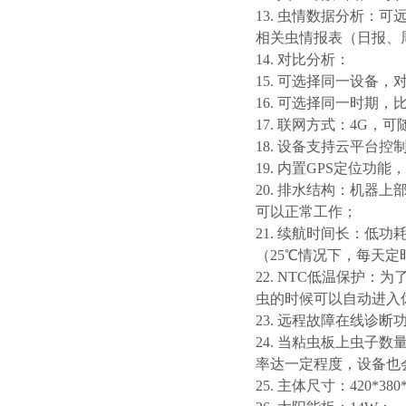
13.
虫情数据分析：可
相关虫情报表（日报、
14.
对比分析：
15.
可选择同一设备，
16.
可选择同一时期，
17.
联网方式：4G，可
18.
设备支持云平台控
19.
内置
GPS
定位功能，
20.
排水结构：机器上
可以正常工作；
21.
续航时间长：低功
（
25
℃情况下，每天定
22. NTC
低温保护：为
虫的时候可以自动进入
23.
远程故障在线诊断
24.
当粘虫板上虫子数
率达一定程度，设备也
25.
主体尺寸：
420*3