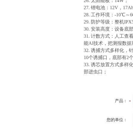
26. 太阳能板
：
14W
；
27. 锂电池
：
12V，17A
28.
工作环境：-10℃～
29.
防护等级：整机
IPX
30.
安装高度：设备底
31.
计数方式：人工查
能
AI
技术，把测报数据
32.
诱捕方式多样化，
10
个诱捕口，底部有
2
33.
诱芯放置方式多样
部进虫口；
产品：
您的单位：