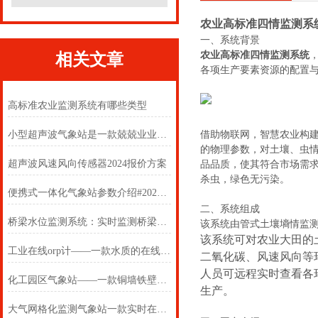
农业高标准四情监测系
一、系统背景
农业高标准四情监测系统
相关文章
各项生产要素资源的配置
高标准农业监测系统有哪些类型
小型超声波气象站是一款兢兢业业的超声波微气象站
借助物联网，智慧农业构
的物理参数，对土壤、虫
超声波风速风向传感器2024报价方案
品品质，使其符合市场需
杀虫，绿色无污染。
便携式一体化气象站参数介绍#2022已更新
二、系统组成
桥梁水位监测系统：实时监测桥梁周边水位动态，筑牢汛期通行安全防线
该系统由管式土壤墒情监
该系统可对农业大田的
工业在线orp计——一款水质的在线orp仪2024(万象推送)
二氧化碳、风速风向等
人员可远程实时查看各
化工园区气象站——一款铜墙铁壁的防爆监测设备2024(万象推送)
生产。
大气网格化监测气象站一款实时在线的大气污染环境监测仪