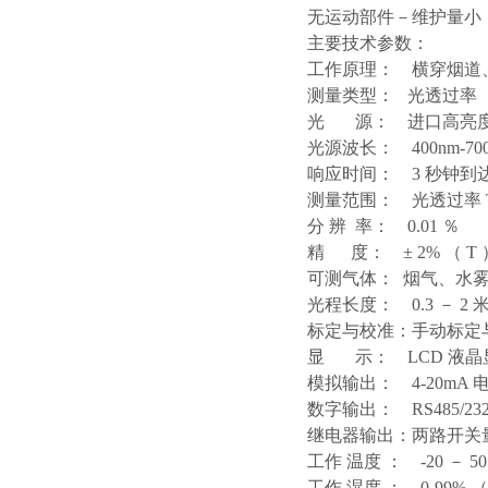
无运动部件－维护量小
主要技术参数：
工作原理： 横穿烟道、
测量类型： 光透过率（
光 源： 进口高亮度 
光源波长： 400nm-700
响应时间： 3 秒钟到达终
测量范围： 光透过率 T:0
分 辨 率： 0.01 ％
精 度： ± 2% （ T 
可测气体： 烟气、水
光程长度： 0.3 － 
标定与校准：手动标
显 示： LCD 液
模拟输出： 4-20mA 
数字输出： RS485/23
继电器输出：两路开关
工作
温度
： -20 － 50 
工作
湿度
： 0-99%