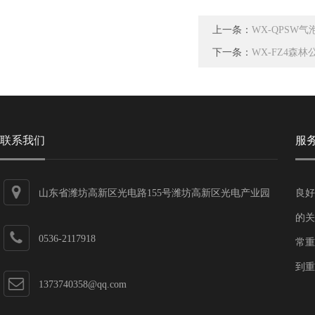
上一条：
WX-QPSW
下一条：
WX-FZ4森
联系我们
服
山东省潍坊高新区光电路155号潍坊高新区光电产业园
良好
第一加速器
的关
0536-2117918
常重
到重
1373740358@qq.com