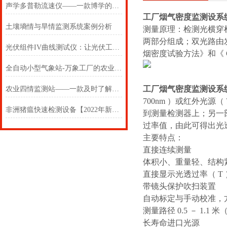
声学多普勒流速仪——一款博学的多普勒流速流量仪2024(万象推送)
工厂烟气密度监测设系
土壤墒情与旱情监测系统案例分析
测量原理：
检测光横穿
两部分组成；双光路由发射
光伏组件IV曲线测试仪：让光伏工作变的简单易懂
烟密度试验方法》和《 GB
全自动小型气象站-万象工厂的农业小型气象站价位2024#（全国+包+邮）
工厂烟气密度监测设系
农业四情监测站——一款及时了解的农情监测系统2024(万象推送)
700nm ）或红外光源
非洲猪瘟快速检测设备【2022年新报价】@万象厂家#雪台风天气
到测量检测器上；另一
过率值，由此可得出光透过
主要特点：
直接连续测量
体积小、重量轻、结构
直接显示光透过率（ T 
带镜头保护吹扫装置
自动标定与手动校准，
测量路径 0.5 － 1.
长寿命进口光源