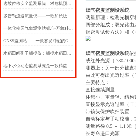
边坡位移安全监测系统：对危机预警，筑牢矿区防汛安全防线
烟气密度监测设系统
多普勒流速流量仪——一款加长版超声波多普勒流速仪2025(万象推送)
测量原理：
检测光横穿
两部分组成；双光路由发射
一体化校园气象观测站标准-万象科普：是一款高大上的校园气象站#（2024）
烟密度试验方法》和《 GB
GNSS监测站——一款怒发冲冠的GNSS监测系统2024万象环境
烟气密度监测设系统
依
水稻田间孢子捕捉仪：捕捉水稻田间孢子，预警作物病害风险
或红外光源（ 780-
地下水位动态监测系统是一款精益求精的水位站监测系统
测器上；另一部分被直
由此可得出光透过率（ T
主要特点：
直接连续测量
体积小、重量轻、结构
直接显示光透过率（ T 
带镜头保护吹扫装置
自动标定与手动校准，
测量路径 0.5 － 1.
长寿命进口光源