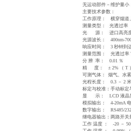
无运动部件－维护量小
主要技术参数：
工作原理： 横穿烟道、
测量类型： 光透过率（
光 源： 进口高亮度 
光源波长： 400nm-700
响应时间： 3 秒钟到达终
测量范围： 光透过率 T:0
分 辨 率： 0.01 ％
精 度： ± 2% （ T 
可测气体： 烟气、水
光程长度： 0.3 － 
标定与校准：手动标
显 示： LCD 液
模拟输出： 4-20mA 
数字输出： RS485/23
继电器输出：两路开关
工作
温度
： -20 － 50 
工作
湿度
： 0-99%