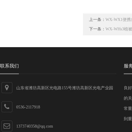
上一条：
WX-WX1便
下一条：
WX-WHs3
联系我们
服
山东省潍坊高新区光电路155号潍坊高新区光电产业园
良好
第一加速器
的关
0536-2117918
常重
到重
1373740358@qq.com