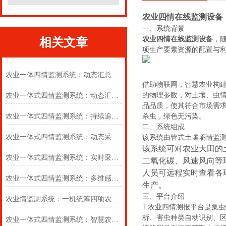
农业四情在线监测设备
一、系统背景
农业四情在线监测设备
，
相关文章
项生产要素资源的配置与
农业一体四情监测系统：动态汇总田间多项监测信息，防范作物生长各类风险
借助物联网，智慧农业构
的物理参数，对土壤、虫
农业一体式四情监测系统：动态汇总田间多项监测信息，防范作物生长各类风险
品品质，使其符合市场需
农业一体式四情监测系统：持续追踪耕地生态实时状况，助力种植业发展
杀虫，绿色无污染。
二、系统组成
农业一体式四情监测系统：动态采集田间环境数据，助力农业生产提质增效
该系统由管式土壤墒情监
该系统可对农业大田的
农业一体式四情监测系统：实时采集四情数据，支撑农业生产科学决策部署
二氧化碳、风速风向等
人员可远程实时查看各
农业一体式四情监测系统：多维感知田间环境，全面把控作物生长整体态势
生产。
三、平台介绍
农业情监测系统：一机统筹四项农情监测，依托数据实现农田科学化管护
1.农业四情测报平台是集
析、害虫种类自动识别、
农业一体式四情监测系统：智慧农业的“四大金刚”