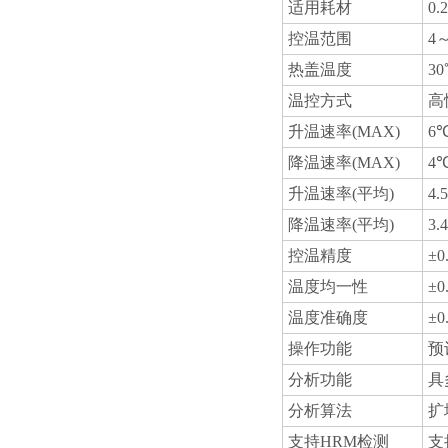
适用耗材
0
控温范围
4
热盖温度
3
温控方式
高
升温速率(MAX)
6℃
降温速率(MAX)
4℃
升温速率(平均)
4.
降温速率(平均)
3.
控温精度
±0
温度均一性
±0
温度准确度
±0
操作功能
预
分析功能
具
分析算法
扩
支持HRM检测
支