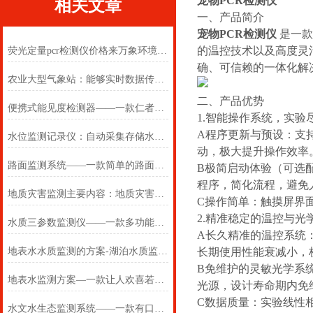
宠物PCR检测仪
相关文章
一、产品简介
宠物PCR检测仪
是一款
的温控技术以及高度灵
荧光定量pcr检测仪价格来万象环境就对了
确、可信赖的一体化解
农业大型气象站：能够实时数据传输与智能分析，提升农业管理效率
二、产品优势
便携式能见度检测器——一款仁者见仁的高速路能见度智能监测系统
1.智能操作系统，实验
A程序更新与预设：支
水位监测记录仪：自动采集存储水位历史数据，支撑防洪调度科学决策部署
动，极大提升操作效率
路面监测系统——一款简单的路面状况监测系统2025(万象推送)
B极简启动体验（可选
程序，简化流程，避免
地质灾害监测主要内容：地质灾害普适型监测预警解决方案
C操作简单：触摸屏界
2.精准稳定的温控与光
水质三参数监测仪——一款多功能的取水水质三参数2025(万象推送)
A长久精准的温控系统：
地表水水质监测的方案-湖泊水质监测方案#2023仪器仪表已更新
长期使用性能衰减小，
B免维护的灵敏光学系
地表水监测方案—一款让人欢喜若狂的水平位移监测方案*2024（全国+包邮）
光源，设计寿命期内免
C数据质量：实验线性相
水文水生态监测系统——一款有口皆碑的多参数水质在线监测系统