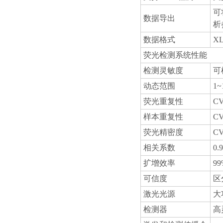
可
数据导出
析
数据格式
XL
荧光检测系统性能
检测灵敏度
可
动态范围
1~
荧光重复性
C
样本重复性
C
荧光精密度
C
相关系数
0.
扩增效率
99
可信度
区
激光光源
大
检测器
高