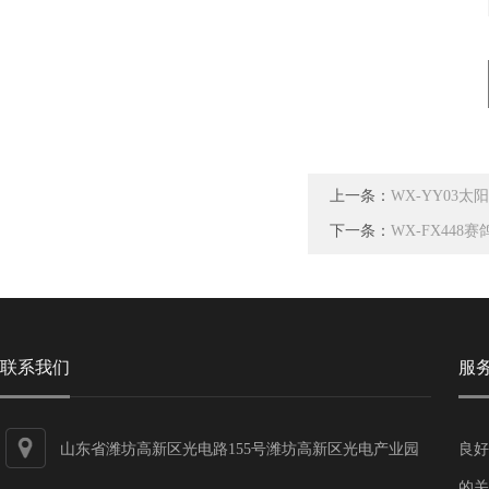
上一条：
WX-YY03
下一条：
WX-FX44
联系我们
服
山东省潍坊高新区光电路155号潍坊高新区光电产业园
良好
第一加速器
的关