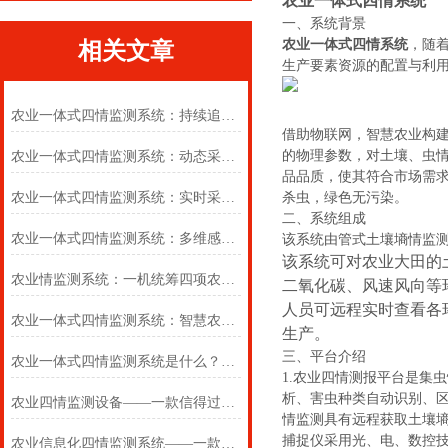
农业一体式四情系统
一、系统背景
农业一体式四情系统
，随
相关文章
生产要素资源的配置与利
农业一体式四情监测系统：持续追踪耕地生态实时状况，助力种植业发展
借助物联网，智慧农业构
的物理参数，对土壤、虫
农业一体式四情监测系统：动态采集田间环境数据，助力农业生产提质增效
品品质，使其符合市场需
农业一体式四情监测系统：实时采集四情数据，支撑农业生产科学决策部署
杀虫，绿色无污染。
二、系统组成
农业一体式四情监测系统：多维感知田间环境，全面把控作物生长整体态势
该系统由管式土壤墒情监
该系统可对农业大田的
农业情监测系统：一机统筹四项农情监测，依托数据实现农田科学化管护
二氧化碳、风速风向等
人员可远程实时查看各
农业一体式四情监测系统：智慧农业的“四大金刚”
生产。
三、平台介绍
农业一体式四情监测系统是什么？2024+全境+派送(大田四情监测调度系统)！
1.农业四情测报平台是集
析、害虫种类自动识别、
农业四情监测设备——一款信得过的农业一体式四情监测系统
情监测具有远程获取土壤
捕捉仪采用光、电、数控
农业信息化四情监测系统——一款能工巧匠设计的农业一体式四情监测系统