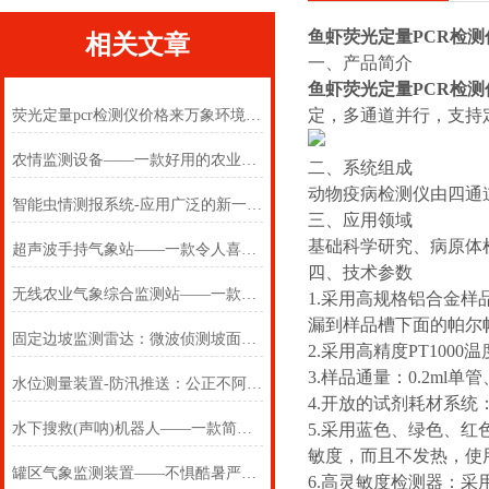
鱼虾荧光定量PCR检测
相关文章
一、产品简介
鱼虾荧光定量PCR检测
定，多通道并行，支持
荧光定量pcr检测仪价格来万象环境就对了
农情监测设备——一款好用的农业资源监测站2025(万象推送)
二、系统组成
动物疫病检测仪由四通道
智能虫情测报系统-应用广泛的新一代太阳能虫情测报灯 #2022已更新
三、应用领域
基础科学研究、病原体
超声波手持气象站——一款令人喜爱的便携式气象站2024(万象推送)
四、技术参数
无线农业气象综合监测站——一款24小时在线的无线农业气象综合监测站
1.采用高规格铝合金样
漏到样品槽下面的帕尔
固定边坡监测雷达：微波侦测坡面动态，提前防范滑坡险情
2.采用高精度PT100
3.样品通量：0.2ml单管
水位测量装置-防汛推送：公正不阿的地表水水质监测设备#2024（全国+包+邮）
4.开放的试剂耗材系统：
水下搜救(声呐)机器人——一款简单的水下搜救机器人2025(万象推送)
5.采用蓝色、绿色、
敏度，而且不发热，使
罐区气象监测装置——不惧酷暑严寒的危险场所气象站#2022已更新
6.高灵敏度检测器：