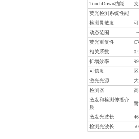
TouchDown功能
支
荧光检测系统性能
检测灵敏度
可
动态范围
1~
荧光重复性
C
相关系数
0
扩增效率
9
可信度
区
激光光源
大
检测器
高
激发和检测传播介
耐
质
激发光波长
4
检测光波长
5