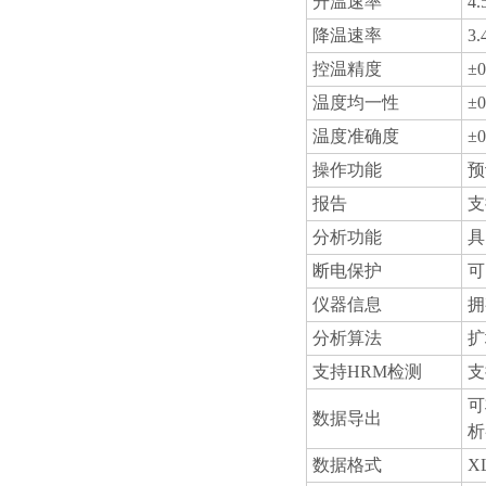
升温速率
4
降温速率
3
控温精度
±
温度均一性
±
温度准确度
±
操作功能
预
报告
支
分析功能
具
断电保护
可
仪器信息
拥
分析算法
扩
支持HRM检测
支
可
数据导出
析
数据格式
X