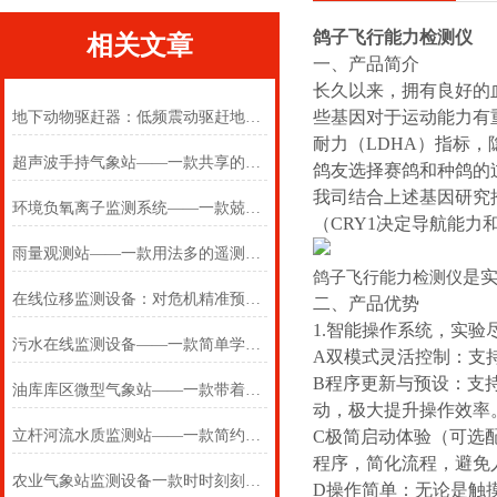
鸽子飞行能力检测仪
相关文章
一、产品简介
长久以来，拥有良好的
些基因对于运动能力有
地下动物驱赶器：低频震动驱赶地害，呵护作物茁壮成长
耐力（LDHA）指标
超声波手持气象站——一款共享的便携式气象站2024(万象推送)
鸽友选择赛鸽和种鸽的
我司结合上述基因研究
环境负氧离子监测系统——一款兢兢业业的科研型负离子监测系统
（CRY1决定导航能
雨量观测站——一款用法多的遥测雨量计2025(万象推送)
是实
鸽子飞行能力检测仪
在线位移监测设备：对危机精准预警，筑牢矿区防汛安全防线
二、产品优势
1.智能操作系统，实验
污水在线监测设备——一款简单学习的污水在线监测仪器2024(万象推送)
A双模式灵活控制：支
B程序更新与预设：支
油库库区微型气象站——一款带着ct6证书一体化防爆气象站
动，极大提升操作效率
立杆河流水质监测站——一款简约的自动水质监测站2025(万象推送)
C极简启动体验（可选
程序，简化流程，避免
农业气象站监测设备一款时时刻刻关注着的农业综合气象监测站
D操作简单：无论是触