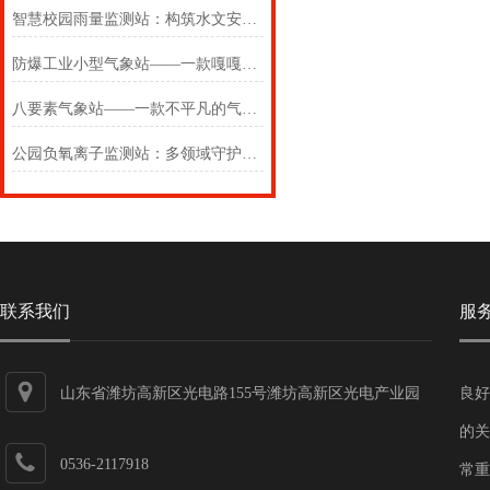
智慧校园雨量监测站：构筑水文安全智慧防线
防爆工业小型气象站——一款嘎嘎好用的防爆五参数气象站#带防爆证
八要素气象站——一款不平凡的气象环境监测站2025(万象推送)
公园负氧离子监测站：多领域守护生态与健康的科技哨兵
联系我们
服
山东省潍坊高新区光电路155号潍坊高新区光电产业园
良好
第一加速器
的关
0536-2117918
常重