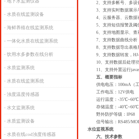
地下水监测仪器
2、支持多帐号、多设
3、支持实时数据展示与
水质在线监测设备
4、云服务器、云数据存
5、支持短信报警及阈
海鲜养殖在线监测系统
6、支持地图显示、查
7、支持数据曲线分析
一体化水质在线监测系统
8、支持数据导出表格
饮用水多参数在线分析
9、支持数据转发，HJ-21
10、支持数据后处理
水质监测系统
11、支持外置运行javasc
五、概要指标
水质在线监测系统
供电电压：100mA（工作
工作电压：12V供电
浊度温度传感器
运行温度：-35℃~60
存储温度：-40℃~60
水文监测系统
野外防护等级：IP68
水质监测设备
信号输出：RS485/MO
水位监视系统
水质在线cod浊度传感器
六、技术参数