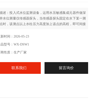
描述：投入式水位监测设备，运用水压敏感集成元器件做深
井水位测量仪传感器探头，当传感器探头固定在水下某一测
点时，该测点以上水柱压力高度加上该点的高程，即可间接
测量出水位高低（水面到井口的距离）；直接测量出的是传
感器探头以上深井的液位实际高度。
新时间：2026-05-23
品型号：WX-DSW1
厂商性质：生产厂家
联系我们
留言询价