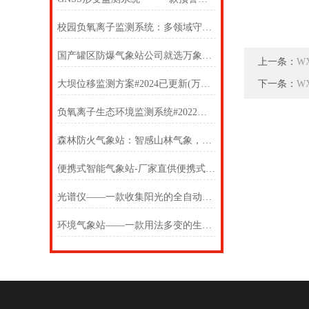
校园负氧离子监测系统：多领域守护生态与健康的科技哨兵
国产罐区防爆气象站公司就选万象，供应防爆气象站厂家还得是来万象
上一条：
W
大坝位移监测方案#2024已更新(万象推送)实时更新/全+国+送
下一条：
W
负氧离子生态环境监测系统#2022已更新
森林防火气象站：智感山林气象，护航森林消防安全
便携式智能气象站-厂家直供便携式智能气象站【春寒气候】
光谱仪——一款收集阳光的全自动太阳光谱仪2025(万象推送)
环境气象站——一款用法多变的生态环境监测站2025(万象推送)