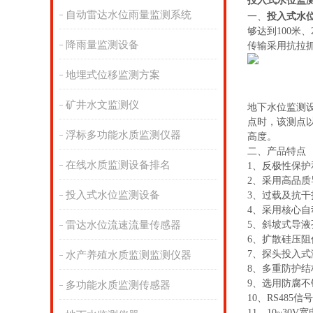
投入式水位监
自动雷达水位雨量监测系统
一、
投入式水
够达到100米
降雨量监测设备
传输采用抗拉
地埋式位移监测方案
矿井水文监测仪
地下水位监测
点时，该测点
浮标多功能水质监测仪器
高度。
二、产品特点
在线水质监测设备排名
1、反极性保护
2、采用高品
投入式水位监测设备
3、过载及抗干
4、采用核心
雷达水位流速流量传感器
5、斜坡式导
6、扩散硅压阻
7、探头投入
水产养殖水质监测监测仪器
8、多重防护
9、选用防腐
多功能水质监测传感器
10、RS485
11、10~3