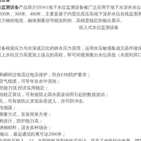
测设备
位监测设备
产品简介DSW1地下水位监测设备被广泛应用于地下水深井水
、200米、300米、400米，主要是基于内置抗高压高地下深井水位在线
抓力钢丝电缆，确保测量信号能实时的，高精度稳定的输出显示。
设备根据压力与水深成正比的静水压力原理，运用水压敏感集成元器件做
以上水柱压力高度加上该点的高程，即可间接测量出水位高低（水面到井
和瞬间过电流过电压保护，符合EMI防护要求；
质导气线缆，可常年在水中浸泡；
扰能力强,经济实用稳定；
自动校正算法，可有效防止因水面波动而引起的数值波动；
液孔，可有效防止淤泥杂质进入，亦可防冲击。
传感器；
式测量方式，安装简单方便；
结构设计，防护能力高；
不锈钢材料，适合多种场合；
信号输出，最远通信距离可达2000米；
0V宽电源电压输入。12、太阳能板顶盖镶嵌式设计，提高了光电转化效率，