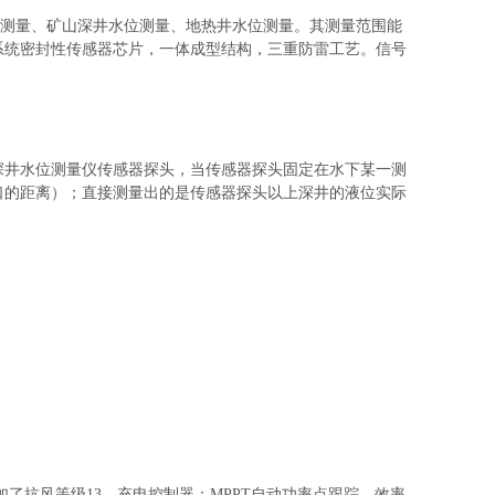
位测量、矿山深井水位测量、地热井水位测量。其测量范围能
监测系统密封性传感器芯片，一体成型结构，三重防雷工艺。信号
深井水位测量仪传感器探头，当传感器探头固定在水下某一测
口的距离）；直接测量出的是传感器探头以上深井的液位实际
增加了抗风等级13、充电控制器：MPPT自动功率点跟踪，效率