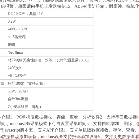
、短信报警，超限后向手机上发送短信15、ABS材质防护箱，耐腐蚀、抗氧化
）
DC 10-30V，典型24V
0.2W
-40℃~+80℃
<1.5倍量程
IP68
Ф26.8mm
对不锈钢无腐蚀的油、水等（长时间测量需≤60℃）
2400次/s
±0.2%FS/年
绞线
标配100米（支持定制）
30W、20AH
自带3年流量
7寸安卓触屏（选配）
介绍1、PC单机版数据接收、存储、查看、分析软件2、支持串口数据接收、处理
间，modbus485采集模式下可自设置采集时间5、支持自助增加、删
行javascript脚本五、安卓APP介绍1、安卓单机版数据接收、存储、
son数据自动添加设备，modbus设备支持扫码添加设备5、支持历史数