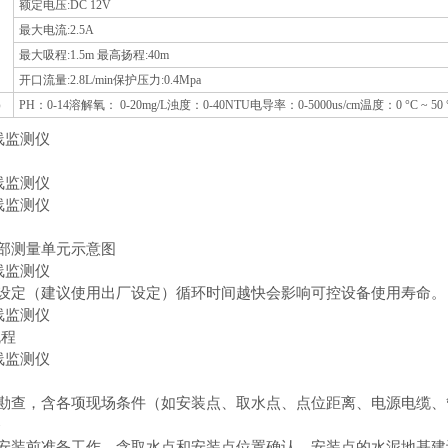
额定电压:DC 12V
最大电流:2.5A
最大吸程:1.5m 最高扬程:40m
开口流量:2.8L/min保护压力:0.4Mpa
）
PH：0-14溶解氧： 0-20mg/L浊度：0-40NTU电导率：0-5000us/cm温度：0 °C ~ 50 
部测量单元示意图
设定（建议使用出厂设定）循环时间越快会影响可控设备使用寿命。
流程
勘查，含各项现场条件（如安装点、取水点、点位距离、电源电缆、
备
安装前准备工作，含取水点和安装点位置确认、安装点的水泥地基建