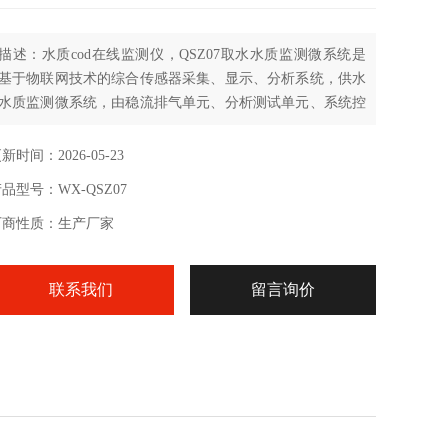
描述：水质cod在线监测仪，QSZ07取水水质监测微系统是
基于物联网技术的综合传感器采集、显示、分析系统，供水
水质监测微系统，由稳流排气单元、分析测试单元、系统控
制单元和远程通讯单元等组成，具备*的供电、防雷、网络
通讯等功能。
新时间：2026-05-23
品型号：WX-QSZ07
厂商性质：生产厂家
联系我们
留言询价