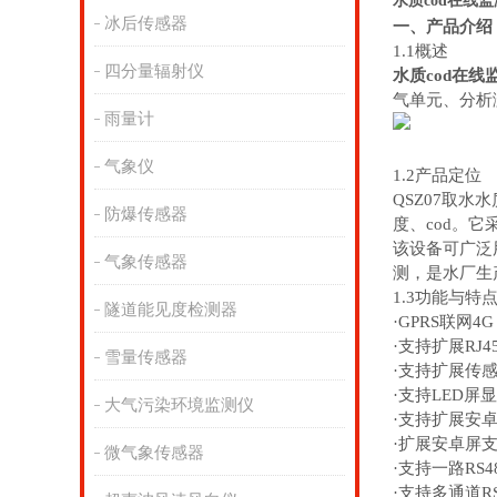
水质cod在线
冰后传感器
一、产品介绍
1.1概述
四分量辐射仪
水质cod在线
气单元、分析
雨量计
气象仪
1.2产品定位
QSZ07取
防爆传感器
度、cod。
该设备可广泛
气象传感器
测，是水厂生
1.3功能与特
隧道能见度检测器
·GPRS联网4G
·支持扩展RJ4
雪量传感器
·支持扩展传
·支持LED屏
大气污染环境监测仪
·支持扩展安
·扩展安卓屏
微气象传感器
·支持一路RS48
·支持多通道RS