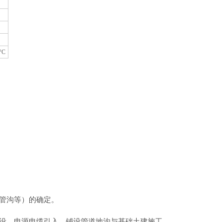
°C
管沟等）的确定。
设、电源电缆引入、铺设管道地沟与基础土建施工。