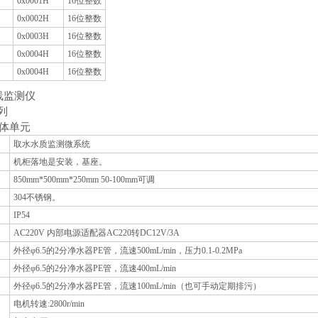
0x0001H
16位整数
0x0002H
16位整数
0x0003H
16位整数
0x0004H
16位整数
0x0004H
16位整数
列
主体单元
取水水质监测微系统
机柜落地是安装，基座。
850mm*500mm*250mm 50-100mm可调
304不锈钢。
IP54
AC220V 内部电源适配器AC220转DC12V/3A
外径φ6.5的2分净水器PE管，流速500mL/min，压力0.1-0.2MPa
外径φ6.5的2分净水器PE管，流速400mL/min
外径φ6.5的2分净水器PE管，流速100mL/min（也可手动定期排污）
电机转速:2800r/min