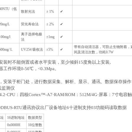
40NTU（低
散射光法
± 1%
✔
）
20mg/L
荧光寿命法
± 2%
✔
离子选择电极
100mg/l
±1mg
✔
法
带有自动清洁器，可防止生物附着，
500mg/ L
UV254 吸收法
±5%
✔
间及清洁次数，功耗0.7W
安装时不能倒置或者水平安装，至少倾斜15度角以上安装,
工作环境0-50℃，<0.3Mpa。
，安装于柜门处，进行数据采集、解析、显示、通讯、数据保存操作
4.2·CPU：四核Cortex™-A7·RAM/ROM：512M/4G·屏幕：7
MODBUS-RTU通讯协议出厂设备地址6十进制支持03功能码读取数据
地址
16进制地址
数据类型
0x0000H
16位整数