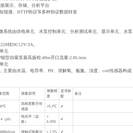
数据展示、存储、分析平台
P短链接、HTTP协议等多种协议数据转发
微系统由供电单元、水泵控制单元、分析测试单元、显示单元、水泵
20转DC12V/3A。
制单元
W智能型自吸泵最高扬程:40m开口流量:2.8L/min
试单元
，主要由水温、电导率、PH、溶解氧、氨氮、浊度、cod传感器构
测量精
是否标
量范围
测量原理
备注
度
配
高精度数字传
50℃
±0.3℃
✔
感器
电化学（盐
±
14（ph）
✔
桥）
0.1PH
5000uS/cm
接触式电极法
± 1.5%
✔