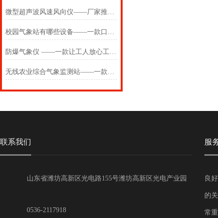
微型超声波风速风向仪——厂家推荐靠谱的超声波一体化微气象传感器
校园气象站有哪些设备——一款口口相传的中学气象站配置清单
防爆气象仪 ——一款让工人放心工作的一体化防爆气象仪2024万象环境
无线农业综合气象监测站——一款心心念念的无线农业综合气象监测站
联系我们
服
山东省潍坊高新区光电路155号潍坊高新区光电产业园
良好
第一加速器
的关
0536-2117918
常重