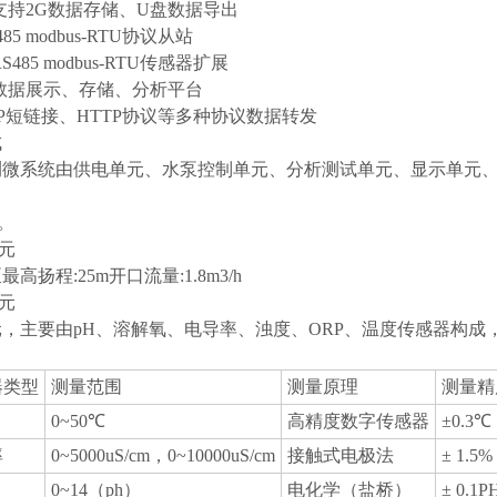
支持2G数据存储、U盘数据导出
85 modbus-RTU协议从站
485 modbus-RTU传感器扩展
数据展示、存储、分析平台
CP短链接、HTTP协议等多种协议数据转发
成
测微系统由供电单元、水泵控制单元、分析测试单元、显示单元
V。
单元
高扬程:25m开口流量:1.8m3/h
单元
，主要由pH、溶解氧、电导率、浊度、ORP、温度传感器构
器类型
测量范围
测量原理
测量精
0~50℃
高精度数字传感器
±0.3℃
率
0~5000uS/cm，0~10000uS/cm
接触式电极法
± 1.5%
0~14（ph）
电化学（盐桥）
± 0.1P