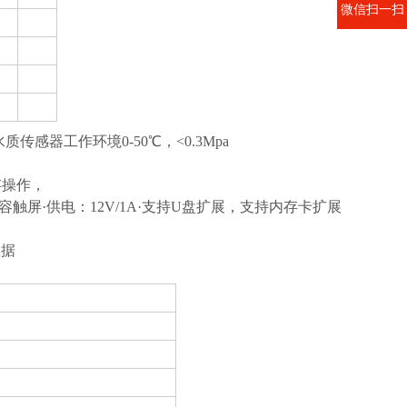
微信扫一扫
感器工作环境0-50℃，<0.3Mpa
存操作，
幕：7寸电容触屏·供电：12V/1A·支持U盘扩展，支持内存卡扩展
数据