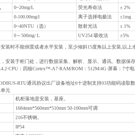
氧
0~20mg/L
荧光寿命法
± 2%
0-100.00mg/l
离子选择电极法
±1mg
0~40NTU（选）
散射光法
± 1%
0～500mg/ L
UV254 吸收法
±5%
安装时不能倒置或者水平安装，至少倾斜15度角以上安装,以上水质传
仪，安装于柜门处，进行数据采集、解析、显示、通讯、数据保
4.2·CPU：四核Cortex™-A7·RAM/ROM：512M/4G·屏
MODBUS-RTU通讯协议出厂设备地址6十进制支持03功能码读取
体单元
机柜落地是安装，基座。
1684mm*560mm*510mm 50-100mm可调
216不锈钢。
IP54