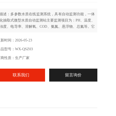
描述：多参数水质在线监测系统，具有自动监测功能，一体
化抽取式微型水质自动监测站主要监测项目为：PH、温度、
浊度、电导率、溶解氧、COD、氨氮、悬浮物、总氮等。它
采用高度集成技术，在一个机柜内实现了自动水质监测功
能。
新时间：2026-05-23
品型号：WX-QSZ03
厂商性质：生产厂家
联系我们
留言询价