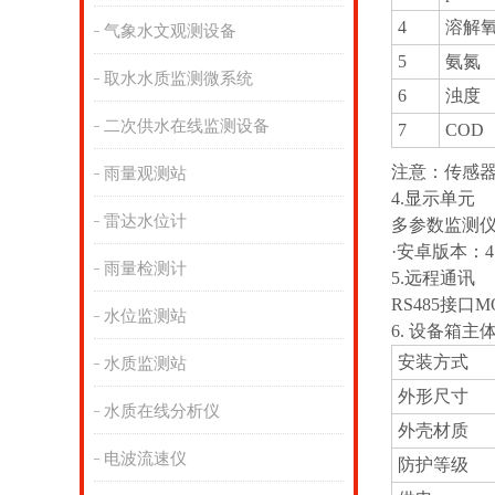
4
溶解
气象水文观测设备
5
氨氮
取水水质监测微系统
6
浊度
二次供水在线监测设备
7
COD
注意：传感器
雨量观测站
4.显示单元
雷达水位计
多参数监测
·安卓版本：4.
雨量检测计
5.远程通讯
RS485接口
水位监测站
6. 设备箱主
安装方式
水质监测站
外形尺寸
水质在线分析仪
外壳材质
电波流速仪
防护等级