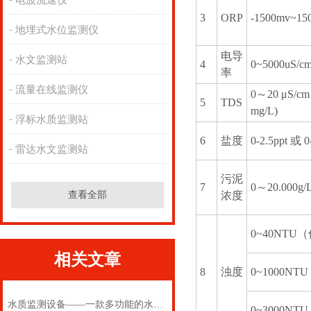
电波流速仪
3
ORP
-1500mv~15
地埋式水位监测仪
电导
水文监测站
4
0~5000uS/c
率
流量在线监测仪
0～20 μS/cm
5
TDS
mg/L)
浮标水质监测站
6
盐度
0-2.5ppt 或 0
雷达水文监测站
污泥
7
0～20.000g/
查看全部
浓度
0~40NTU
相关文章
8
浊度
0~1000N
水质监测设备——一款多功能的水质ph电导率2025(万象推送)
0~3000N