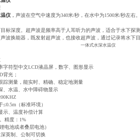
水温仪
理
水温仪
，
声波在空气中速度为340米/秒，在水中为1500米/秒左
下目标深度。超声波是频率高于人耳听力的声波，适合于水下探
超声波换能器，既发射超声波，也接收超声波，通过记录将水下
数
率字符型中文LCD液晶屏，数字、图形显示
ED背光；
跟踪测量，能实时、精确、稳定地测量
深、水温、水中障碍物显示
00KHZ
≤0.5m（标准环境）
显示、温度补偿计算
m。精度：1%
（锂电池或者叠层电池）
水深英制、公制可切换