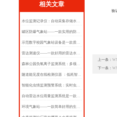
相关文章
验
水位监测记录仪：自动采集存储水位历史数据，支撑防洪调度科学决策部署
罐区防爆气象站——一款实用的防爆型气象站#2022已更新
示范数字校园气象站设备是一款质量为先的小学气象站设计方案
雷达测速仪——一款好用的雷达水流测速仪2024(万象推送)
上一条：
W
森林公园负氧离子监测系统：多领域守护生态与健康的科技哨兵
下一条：
W
隧道能见度在线检测仪器 ：低耗智能运维，降低全生命周期使用成本
智能化虫情监测预警系统：实时虫害预警，助力绿色种植
自动雷达水位雨量监测系统是一款支持野外在线雷达雨量水位监测站
环境气象站——一款简单好用的生态环境监测站2025(万象推送)