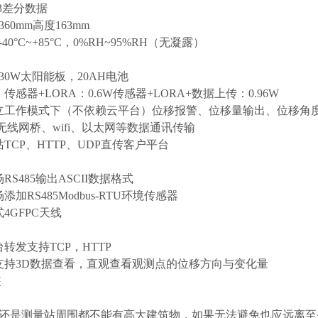
M3差分数据
60mm高度163mm
40°C~+85°C，0%RH~95%RH（无凝露）
：
30W太阳能板，20AH电池
：传感器+LORA：0.6W传感器+LORA+数据上传：0.96W
独立工作模式下（不依赖云平台）位移报警、位移量输出、位移角
、无线网桥、wifi、以太网等数据通讯传输
站TCP、HTTP、UDP直传客户平台
：
RS485输出ASCII数据格式
添加RS485Modbus-RTU环境传感器
式4GFPC天线
：
台转发支持TCP，HTTP
台支持3D数据查看，直观查看观测点的位移方向与变化量
装
站还是测量站周围都不能有高大建筑物，如果无法避免也应远离至