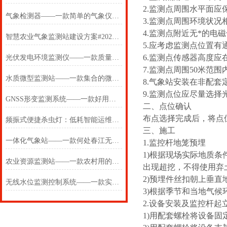
2.监测点周围水平面应
气象检测器——一款简单的气象仪器2025(万象推送)
3.监测点周围环境状
4.监测点附近无*的
智慧农业气象监测站建设方案#2024万象推送/实时更新/全+国+送
5.应考虑监测点位置
6.监测点传感器高度应
光伏发电环境监测仪——一款质量就是好的七参数气象传感器
7.监测点周围50米范
水质微型监测站——一款集合的微型水质监测器2025(万象推送)
8.气象站安装在非配
9.监测点位应尽量选择
GNSS形变监测系统——一款好用的扼流圈GNSS监测站2024(万象推送)
二、点位确认
布点选择完成后，将点
频振式便捷杀虫灯：低耗智能运维，降低全生命周期使用成本
三、施工
一体化气象站——一款何处春江无月明的一体化气象监测设备2024万象环境
1.监控杆地笼预埋
1)根据现场实际地质条件
农业资源监测站——一款农村用的农业四情监测系统2024(万象推送)
出现超挖，不得使用弃
2)预埋件丝扣朝上垂直
无线水位监测控制系统——一款实话实说的水位在线监测系
3)根据季节和当地气
2.设备安装及监控杆起
1)用配套螺栓将设备