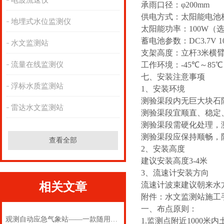
电波流速仪
承雨口径：φ200mm
供电方式：太阳能电池
地埋式水位监测仪
太阳能功率：
100W
（
蓄电池参数：DC3.7V 1
水文监测站
支架高度：立杆
3
米横
流量在线监测仪
工作环境：-
45
℃～8
5
℃
七、安装注意事项
浮标水质监测站
1、安装环境
测验渠段内无巨大块石
雷达水文监测站
测验渠段宜顺直、稳定
测验渠段需硬化处理，
测验渠段应保持顺畅，
查看全部
2、安装高度
建议安装高度3-4米
3、流速计安装方向
相关文章
流速计波束建议朝来水
附件：水文监测站施工
一、布点原则：
观测自动应急气象站——一款随用随走的突发事件应急气象站
1.监测点附近1000米