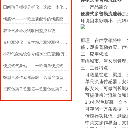
便携式多普勒流速器
一、产品简介
田间孢子捕捉分析仪：这款一体化智能设备，使作物病害防治变先知
便携式多普勒流速器
是
钢筋计——一款重要配件的钢筋应力计2025(万象推送)
环境因素影响小，无转
农业气象环境物联网监控系统——一款蒸蒸日上的农业多功能自动气象监测站
原理：在声学领域中，
光电测沙仪：光学精准测沙测报，赋能水文泥沙智能监测
移，即多普勒效应。声
二、应用领域
小型气象站设备介绍2022已更新(万象/气象)
海绵城市、河长制管理
便携式气象站——一款简单便携式气象仪2024(万象推送)
三、主要特点
可测量管道、渠道、
微型气象传感器品牌---合适的微型气象传感器价格很重要
单只流速传感器，安
蔽安装，可做到长期
景区负离子监测器—监测负氧离子的景区负氧离子显示屏2024#（全+国+包+邮）
可提供瞬时流量值和
2.8寸彩色屏幕，文
可存储一万条数据，
传感器功耗低：测流速
中英文操作界面，支