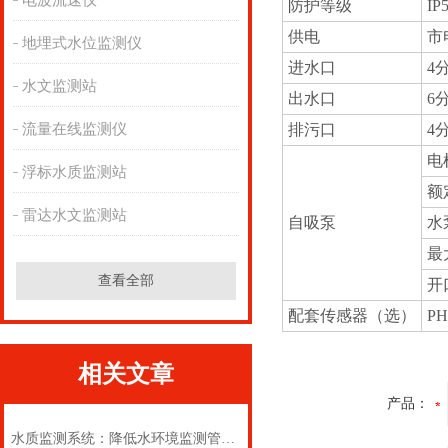
电波流速仪
防护等级
IP
供电
市
地埋式水位监测仪
进水口
4
水文监测站
出水口
6
流量在线监测仪
排污口
4
电
浮标水质监测站
额定
雷达水文监测站
自吸泵
水泵
最
查看全部
开口
配套传感器（选）
PH
相关文章
产品：
水质监测系统：降低水环境监测管理成本