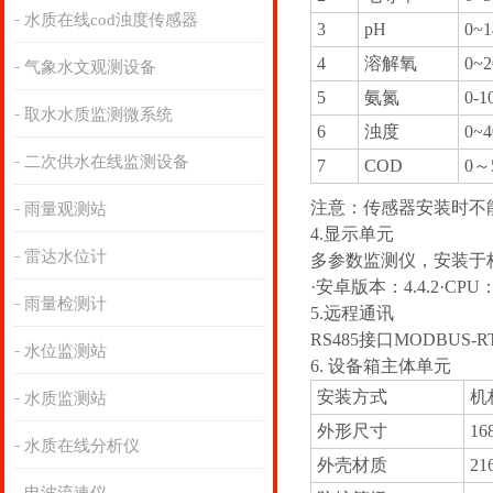
水质在线cod浊度传感器
3
pH
0~
4
溶解氧
0~2
气象水文观测设备
5
氨氮
0-1
取水水质监测微系统
6
浊度
0~
二次供水在线监测设备
7
COD
0～5
注意：传感器安装时不能
雨量观测站
4.显示单元
雷达水位计
多参数监测仪，安装于
·安卓版本：4.4.2·CP
雨量检测计
5.远程通讯
RS485接口MODBU
水位监测站
6. 设备箱主体单元
安装方式
机
水质监测站
外形尺寸
16
水质在线分析仪
外壳材质
2