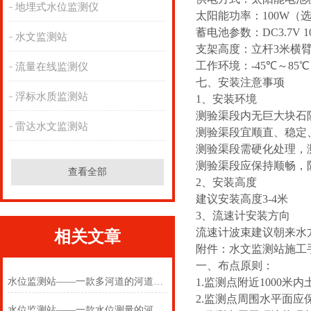
地埋式水位监测仪
太阳能功率：
100W
（
蓄电池参数：DC3.7V 1
水文监测站
支架高度：立杆
3
米横
工作环境：-
45
℃～8
5
℃
流量在线监测仪
七、安装注意事项
浮标水质监测站
1、安装环境
测验渠段内无巨大块石
雷达水文监测站
测验渠段宜顺直、稳定
测验渠段需硬化处理，
测验渠段应保持顺畅，
查看全部
2、安装高度
建议安装高度3-4米
3、流速计安装方向
流速计波束建议朝来水
相关文章
附件：水文监测站施工
一、布点原则：
水位监测站——一款多河道的河道水位监测站2025(万象推送)
1.监测点附近1000米
2.监测点周围水平面应
水位监测站——一款水位测量的河道水位监测站2025(万象推送)