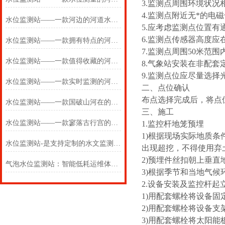
3.监测点周围环境状
4.监测点附近无*的
水位监测站——一款河边的河道水位监测站2025(万象推送)
5.应考虑监测点位置
6.监测点传感器高度应
水位监测站——一款拥有特点的河道水位监测站2025(万象推送)
7.监测点周围50米范
水位监测站——一款值得收藏的河道水位监测站2025(万象推送)
8.气象站安装在非配
9.监测点位应尽量选择
水位监测站——一款实时监测的河道水位监测站2024(万象推送)
二、点位确认
布点选择完成后，将点
水位监测站——一款国破山河在的河道水位监测站2024万象环境
三、施工
水位监测站——一款寥落古行宫的河道水位监测站 2024万象环境
1.监控杆地笼预埋
1)根据现场实际地质条件
水位监测站-是支持定制的水文监测设备/2024/WX-LDSW04
出现超挖，不得使用弃
2)预埋件丝扣朝上垂直
气泡水位监测站：智能低耗运维体系，降本增效优势显著
3)根据季节和当地气
2.设备安装及监控杆起
1)用配套螺栓将设备
2)用配套螺栓将设备支
3)用配套螺栓将太阳