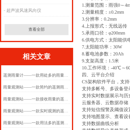
1.测量范围：雨强0～4mm
超声波风速风向仪
2.测量精度：±0.2mm
3.分辨率：0.2mm
4.上报形式：无线远传
查看全部
5.承雨口径：φ200mm
6.供电方式：太阳能供
7.太阳能功率：30W
8.蓄电池参数：20Ah
相关文章
9.支架高度：1.5米
10.工作环境：-40℃～6
四、云平台介绍
遥测雨量计——一款用处多的雨量监测仪2025(万象推送)
CS架构软件平台，支
雨量观测站——一款简约的遥测雨量计2025(万象推送)
支持多帐号、多设备登
支持实时数据展示与历
雨量观测站——一款接收雨量的遥测雨量计2025(万象推送)
云服务器、云数据存储
支持短信报警及阈值设
雨量观测站——一款实时观测的遥测雨量计2025(万象推送)
支持地图显示、查看设
雨量观测站——一款用法多的遥测雨量计2025(万象推送)
支持数据曲线分析