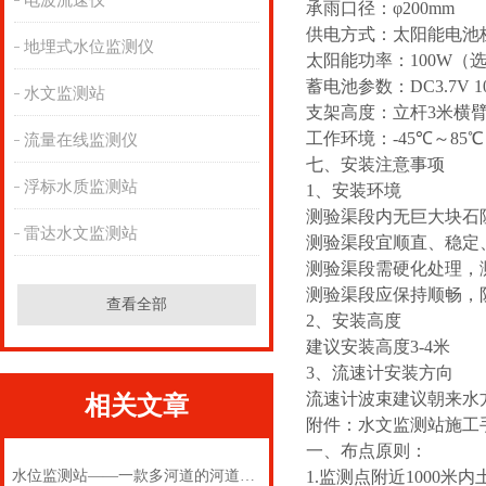
电波流速仪
承雨口径：φ200mm
供电方式：太阳能电池
地埋式水位监测仪
太阳能功率：
100W
（
蓄电池参数：DC3.7V 1
水文监测站
支架高度：立杆
3
米横
工作环境：-
45
℃～8
5
℃
流量在线监测仪
七、安装注意事项
浮标水质监测站
1、安装环境
测验渠段内无巨大块石
雷达水文监测站
测验渠段宜顺直、稳定
测验渠段需硬化处理，
测验渠段应保持顺畅，
查看全部
2、安装高度
建议安装高度3-4米
3、流速计安装方向
流速计波束建议朝来水
相关文章
附件：水文监测站施工
一、布点原则：
水位监测站——一款多河道的河道水位监测站2025(万象推送)
1.监测点附近1000米