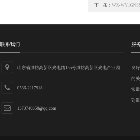
下一条：
WX-WY1GN
联系我们
服
山东省潍坊高新区光电路155号潍坊高新区光电产业园
良好
第一加速器
的关
0536-2117918
常重
到重
1373740358@qq.com