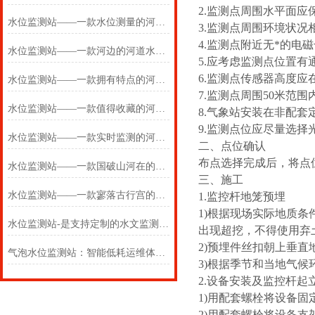
2.监测点周围水平面应
水位监测站——一款水位测量的河道水位监测站2025(万象推送)
3.监测点周围环境状
4.监测点附近无*的
水位监测站——一款河边的河道水位监测站2025(万象推送)
5.应考虑监测点位置
6.监测点传感器高度应
水位监测站——一款拥有特点的河道水位监测站2025(万象推送)
7.监测点周围50米范
水位监测站——一款值得收藏的河道水位监测站2025(万象推送)
8.气象站安装在非配
9.监测点位应尽量选择
水位监测站——一款实时监测的河道水位监测站2024(万象推送)
二、点位确认
布点选择完成后，将点
水位监测站——一款国破山河在的河道水位监测站2024万象环境
三、施工
水位监测站——一款寥落古行宫的河道水位监测站 2024万象环境
1.监控杆地笼预埋
1)根据现场实际地质条件
水位监测站-是支持定制的水文监测设备/2024/WX-LDSW04
出现超挖，不得使用弃
2)预埋件丝扣朝上垂直
气泡水位监测站：智能低耗运维体系，降本增效优势显著
3)根据季节和当地气
2.设备安装及监控杆起
1)用配套螺栓将设备
2)用配套螺栓将设备支