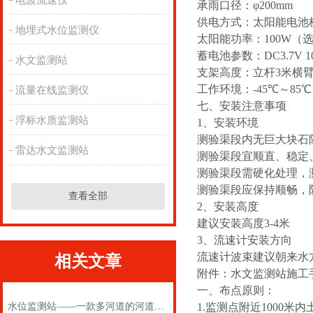
电波流速仪
承雨口径：φ200mm
供电方式：太阳能电池
地埋式水位监测仪
太阳能功率：
100W
（
蓄电池参数：DC3.7V 1
水文监测站
支架高度：立杆
3
米横
工作环境：-
45
℃～8
5
℃
流量在线监测仪
七、安装注意事项
浮标水质监测站
1、安装环境
测验渠段内无巨大块石
雷达水文监测站
测验渠段宜顺直、稳定
测验渠段需硬化处理，
测验渠段应保持顺畅，
查看全部
2、安装高度
建议安装高度3-4米
3、流速计安装方向
流速计波束建议朝来水
相关文章
附件：水文监测站施工
一、布点原则：
水位监测站——一款多河道的河道水位监测站2025(万象推送)
1.监测点附近1000米