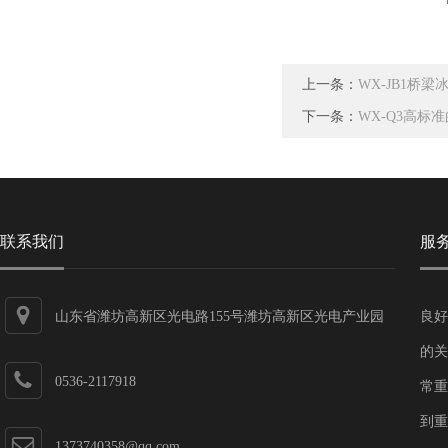
上一条：
WX-JB1桥
下一条：
WX-Q3高标
联系我们
服
山东省潍坊高新区光电路155号潍坊高新区光电产业园
良好
第一加速器
的关
0536-2117918
常重
到重
1373740358@qq.com