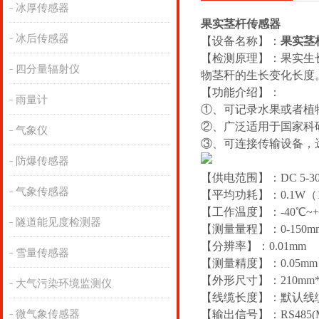
冰厚传感器
果实茎杆传感器
冰后传感器
【设备名称】：
果实茎
【检测原理】：果实生
四分量辐射仪
物茎秆的生长变化长度
【功能介绍】：
雨量计
①、可记录水果或者植物
②、广泛适用于国家科
气象仪
③、可连接传输设备，
防爆传感器
【供电范围】：DC 5-3
气象传感器
【平均功耗】：0.1W（1
【工作温度】：-40℃~+
隧道能见度检测器
【测量量程】：0-150m
【分辨率】：0.01mm
雪量传感器
【测量精度】：0.05mm
【外形尺寸】：210mm*
大气污染环境监测仪
【线缆长度】：默认线缆
微气象传感器
【输出信号】：RS485(Mo