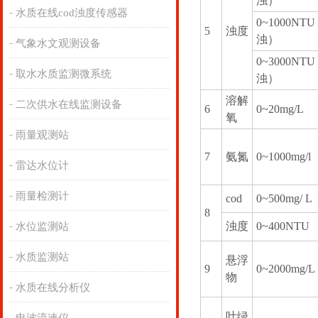
浊）
水质在线cod浊度传感器
0~1000NT
5
浊度
浊）
气象水文观测设备
0~3000NT
取水水质监测微系统
浊）
溶解
二次供水在线监测设备
6
0~20mg/L
氧
雨量观测站
7
氨氮
0~1000mg/l
雷达水位计
雨量检测计
cod
0~500mg/ L
8
浊度
0~400NTU
水位监测站
水质监测站
悬浮
9
0~2000mg/L
物
水质在线分析仪
叶绿