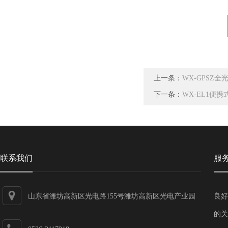
上一条：
WX-GPSZ
下一条：
WX-EL1便携
联系我们
服
山东省潍坊高新区光电路155号潍坊高新区光电产业园
良好
第一加速器
的关