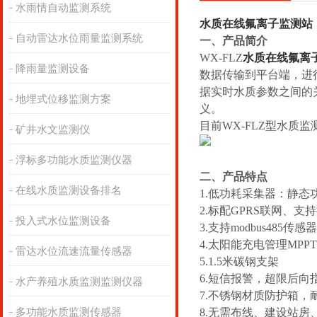
水雨情自动监测系统
水质在线氟离子监测站
自动雷达水位雨量监测系统
一、产品简介
WX-FLZ
水质在线氟离
降雨量监测设备
数据传输到平台端，进
据实时水质参数之间的
地埋式位移监测方案
义。
目前WX-FLZ型水质
矿井水文监测仪
浮标多功能水质监测仪器
二、产品特点
在线水质监测设备排名
1.
低功耗采集器：静态功
2.标配GPRS联网、
投入式水位监测设备
3.支持modbus485传感
4.太阳能充电管理MP
雷达水位流速流量传感器
5.1.5米碳钢支架
6.短信报警，超限后向
水产养殖水质监测监测仪器
7.不锈钢材质防护箱，
多功能水质监测传感器
8.无需布线、建设站