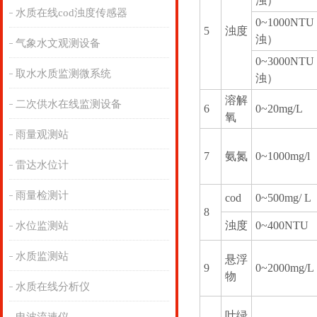
浊）
水质在线cod浊度传感器
0~1000NT
5
浊度
浊）
气象水文观测设备
0~3000NT
取水水质监测微系统
浊）
溶解
二次供水在线监测设备
6
0~20mg/L
氧
雨量观测站
7
氨氮
0~1000mg/l
雷达水位计
雨量检测计
cod
0~500mg/ L
8
浊度
0~400NTU
水位监测站
水质监测站
悬浮
9
0~2000mg/L
物
水质在线分析仪
叶绿