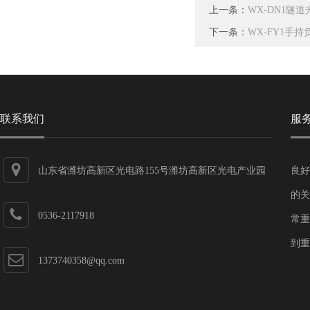
上一条：
WX-DN1隧
下一条：
WX-FY1手
联系我们
服
山东省潍坊高新区光电路155号潍坊高新区光电产业园
良好
第一加速器
的关
0536-2117918
常重
到重
1373740358@qq.com