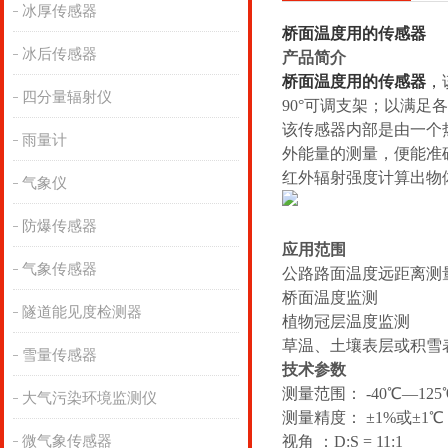
冰厚传感器
桥面温度用的传感器
冰后传感器
产品简介
桥面温度用的传感器
，
四分量辐射仪
90°可调支架；以满
该传感器内部是由一个
雨量计
外能量的测量，便能准
红外辐射强度计算出物
气象仪
防爆传感器
应用范围
气象传感器
公路路面温度远距离测
桥面温度监测
隧道能见度检测器
植物冠层温度监测
草温、土壤表层或积雪
雪量传感器
技术参数
测量范围： -40℃—125
大气污染环境监测仪
测量精度： ±1%或±1℃
微气象传感器
视角 ：D:S = 11:1