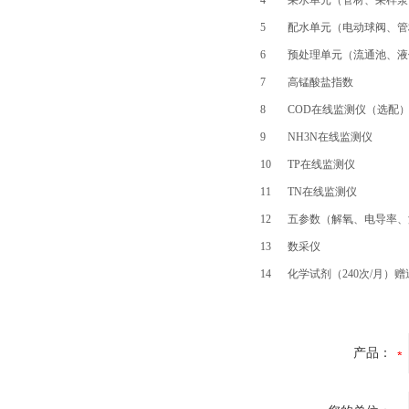
4
采水单元（管材、采样泵
5
配水单元（电动球阀、管
6
预处理单元（流通池、液
7
高锰酸盐指数
8
COD在线监测仪（选配
9
NH3N在线监测仪
10
TP在线监测仪
11
TN在线监测仪
12
五参数（解氧、电导率、
13
数采仪
14
化学试剂（240次/月）赠
产品：