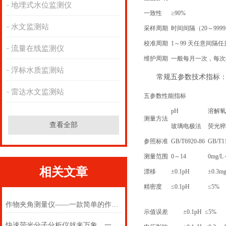
地埋式水位监测仪
一致性
≥90%
水文监测站
采样周期
时间间隔（20～999
校准周期
1～99 天任意间隔
流量在线监测仪
维护周期
一般每月一次，每次约 
浮标水质监测站
常规五参数技术指标
雷达水文监测站
五参数性能指标
pH
溶解氧
测量方法
查看全部
玻璃电极法
荧光猝
参照标准
GB/T6920-86
GB/T1
测量范围
0～14
0mg/L
相关文章
漂移
±0.1pH
±0.3mg
精密度
≤0.1pH
≤5%
作物夹角测量仪——一款简单的作物夹角茎粗测量仪2025(万象推送)
示值误差
±0.1pH
≤5%
快速荧光分子分析仪就来万象，一款好的猪微型pcr检测仪带给你