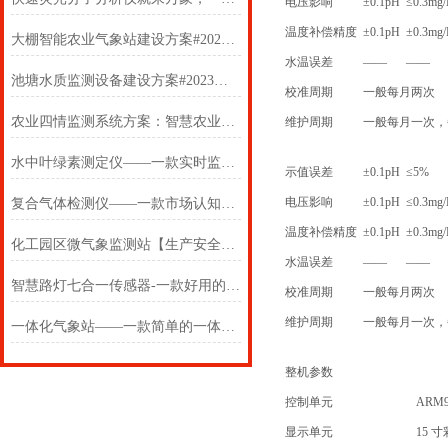
电压影响
±0.1pH
≤0.3mg/
温度补偿精度
±0.1pH
±0.3mg/
大棚智能农业气象站建设方案#20222已更新
水温误差
——
——
池塘水质监测设备建设方案#2023已更新
校准周期
一般每月两次
农业四情监测系统方案：智慧农业“及时雨”
维护周期
一般每月一次，每次
水中叶绿素测定仪——一款实时监测的便携式叶绿素分析仪2024(万象推送)
示值误差
±0.1pH
≤5%
电压影响
±0.1pH
≤0.3mg/
复合气体检测仪——一款市场认知度高的泵吸四合一气体检测仪2025(万象推送)
温度补偿精度
±0.1pH
±0.3mg/
化工园区微气象监测站【生产安全要牢记】
水温误差
——
——
智慧路灯七合一传感器-一款好用的智慧路灯多合一传感器
校准周期
一般每月两次
维护周期
一般每月一次，每次
一体化气象站——一款简单的一体化气象监测设备2024(万象推送)
整机参数
控制单元
ARM
显示单元
15 