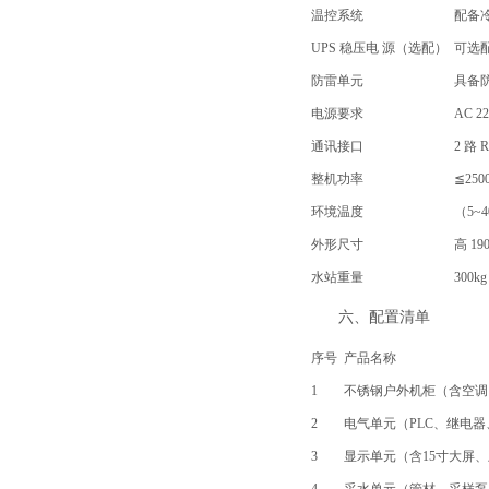
温控系统
配备
UPS 稳压电 源（选配）
可选
防雷单元
具备
电源要求
AC 22
通讯接口
2 路
整机功率
≦25
环境温度
（5~
外形尺寸
高 19
水站重量
300kg
六、配置清单
序号
产品名称
1
不锈钢户外机柜（含空调
2
电气单元（PLC、继电
3
显示单元（含15寸大屏