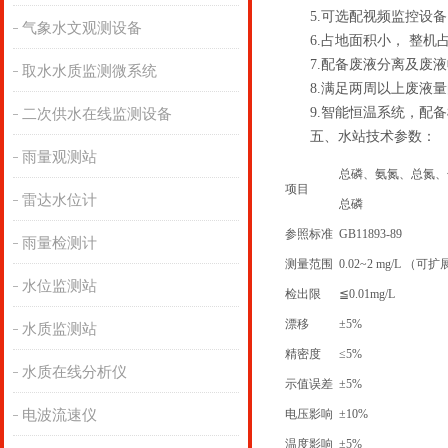
5.可选配视频监控设备
气象水文观测设备
6.占地面积小， 整机占
7.配备废液分离及废液
取水水质监测微系统
8.满足两周以上废液量
9.智能恒温系统，配备
二次供水在线监测设备
五、水站技术参数：
雨量观测站
总磷、氨氮、总氮、
项目
雷达水位计
总磷
参照标准
GB11893-89
雨量检测计
测量范围
0.02~2 mg/L （可
水位监测站
检出限
≦0.01mg/L
漂移
±5%
水质监测站
精密度
≤5%
水质在线分析仪
示值误差
±5%
电波流速仪
电压影响
±10%
温度影响
±5%