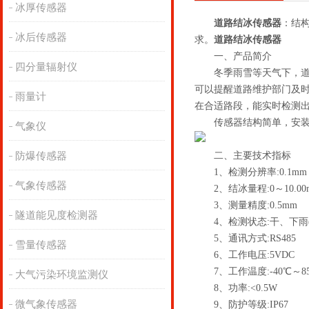
冰厚传感器
道路结冰传感器
：结构
冰后传感器
求。
道路结冰传感器
一、产品简介
四分量辐射仪
冬季雨雪等天气下，道路
可以提醒道路维护部门及
雨量计
在合适路段，能实时检测
传感器结构简单，安装方便
气象仪
防爆传感器
二、主要技术指标
1、检测分辨率:0.1mm
气象传感器
2、结冰量程:0～10.00
3、测量精度:0.5mm
隧道能见度检测器
4、检测状态:干、下雨(
5、通讯方式:RS485
雪量传感器
6、工作电压:5VDC
7、工作温度:-40℃～8
大气污染环境监测仪
8、功率:<0.5W
微气象传感器
9、防护等级:IP67