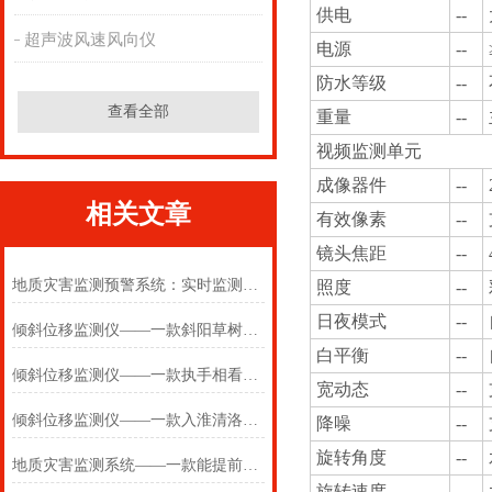
供电
--
超声波风速风向仪
电源
--
防水等级
--
查看全部
重量
--
视频监测单元
成像器件
--
相关文章
有效像素
--
镜头焦距
--
地质灾害监测预警系统：实时监测山川态势，提前规避地质险情
照度
--
日夜模式
--
倾斜位移监测仪——一款斜阳草树的地质灾害监测预警系统2024万象环境
白平衡
--
倾斜位移监测仪——一款执手相看泪眼的地质灾害监测预警系统2024万象环境
宽动态
--
倾斜位移监测仪——一款入淮清洛渐漫漫的地质灾害监测预警系统2024万象环境
降噪
--
旋转角度
--
地质灾害监测系统——一款能提前预警的水土保持自动气象站2024万象环境
旋转速度
--