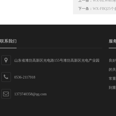
上一条：
WX-HLW4
下一条：
WX-FBQ2
联系我们
服
山东省潍坊高新区光电路155号潍坊高新区光电产业园
良好
第一加速器
的关
0536-2117918
常重
到重
1373740358@qq.com