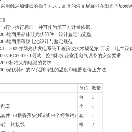
板采⽤触屏加键盘的操作⽅式，⾼亮的液晶屏幕可在阳光下显⽰
基准
际与⾏业执⾏标准，并可作为第三⽅计量依据。
15-2005地⾯⽤晶体硅光伏组件—设计鉴定与定型
46-2008地⾯⽤薄膜电池设计与鉴定规范
003.1：2009并⽹光伏发电系统⼯程验收技术规范第1部分：电⽓设
1-2007/IEC60010-1测试、控制和实验室⽤电⽓设备的安全要求
4-22007标准太阳电池的要求
91-2009光伏器件的IV实测特性的温度和辐照度修正⽅法
单
单位
数量
台
1
适配器
个
1
套件（4根香蕉头测试线+4个鳄鱼钳)
套
1
一转二转接线
根
2