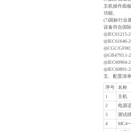
主机操作⾯
功能。
(7)国标⾏业
设备符合国
◎IEC612
◎IEC616
◎CGC/GF
◎GB4793.
◎IEC6090
◎IEC608
五、配置清
序号
名称
1
主机
2
电源
3
测试线
4
MC4