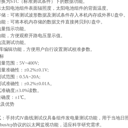
据转换为STC（标准测试条件）下的数据功能。
显示太阳电池组件表面辐照度，太阳电池组件的背面温度。
形存储：可将测试波形数据及测试条件存入本机内存或外界U盘中。
贝功能：可将本机内存储的数据文件直接拷贝到U盘中。
池电量指示功能。
试功能，方便观察开路电压显示值。
路电流测试功能。
数据库编辑功能，方便用户自行设置测试校准参数。
指标
量范围：5V~400V;
量准确性：±0.2%±0.1V;
试范围：0.5A~20A;
试准确性：±0.2%±0.01A。
试准确度;±3.0%读数。
准确度：±1℃。
能及优势
测试：手持式IV曲线测试仪具备组件发电量测试功能，⽤于当地⽇
dbus/tcp协议的以太⽹监视功能，适应科学研究需求。