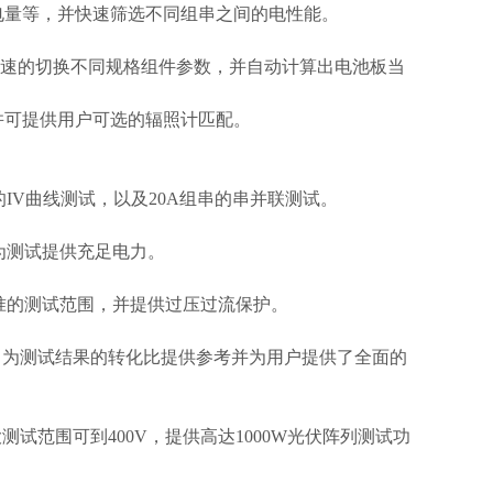
电量等，并快速筛选不同组串之间的电性能。
，更快速的切换不同规格组件参数，并⾃动计算出电池板当
并可提供⽤户可选的辐照计匹配。
IV曲线测试，以及20A组串的串并联测试。
为测试提供充⾜电⼒。
准的测试范围，并提供过压过流保护。
，为测试结果的转化⽐提供参考并为⽤户提供了全⾯的
范围可到400V，提供⾼达1000W光伏阵列测试功