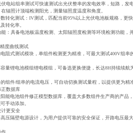
试光伏电站组串测试可快速测试出光伏整串的发电效率，短路，发
量：在辐照计顶端检测阳光，测量辐照度温度和角度。
标称参数转化测试：IV测试，匹配当前95%以上光伏电池板规格
以及转化率。
测功能：具备电池板温度检测、太阳辐照度检测等环境检测功能，
0V⾼精度曲线测试
电阻式测试模块，单组件检测更为精准，可最⼤测试400V组串的
⾼容量锂电池模组锂电模组，可备选更换便捷，长达8H持续续航
格的组件/组串的电流电压，可⾃动切换测试量程，以提供更为精
件修正数据库
太阳能电池组件修正模型数据库，覆盖⼤多数组件⽣产商的产品
能可⼿动添加。
离设计更安全
⾼压隔壁电源设计，为⽤户提供可靠的安全保证，开路电压最⼤测试
操作