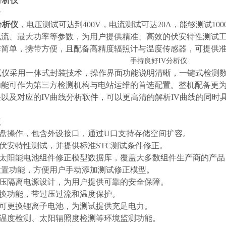
分析仪
介
分析仪
，电压测试可达到400V，电流测试可达20A，能够测试1
电流、最大功率等参数，为用户提供精准、高效的伏安特性测试
作简单，携带⽅便，且配备⾼精度辐照计与温度传感器，可提供
试仪采⽤⼀体式封装技术，操作界⾯功能说明清晰，⼀键式检测数
功能可作为第三⽅检测机构与电站运维的⾸选配置。整机配备更为
以及对应的IV曲线分析软件，可以更⾼清的解析IV曲线的同时
点
键盘操作，包含外设接口，通过U口支持存储空间扩容。
度伏安特性测试，并提供标准STC测试条件修正。
的太阳能电池组件修正模型数据库，覆盖大多数组件生产商的产
设置功能，方便用户手动添加测试修正模型。
高压隔离电源设计，为用户提供可靠的安全保障。
切换功能，带过压过流和温度保护。
量可更换锂离子电池，为测试提供充足电力。
板温度检测、太阳辐照度检测等环境监测功能。