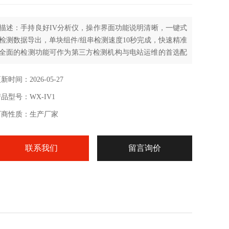
描述：手持良好IV分析仪，操作界⾯功能说明清晰，⼀键式
检测数据导出，单块组件/组串检测速度10秒完成，快速精准
全⾯的检测功能可作为第三⽅检测机构与电站运维的⾸选配
置。
新时间：2026-05-27
品型号：WX-IV1
厂商性质：生产厂家
联系我们
留言询价