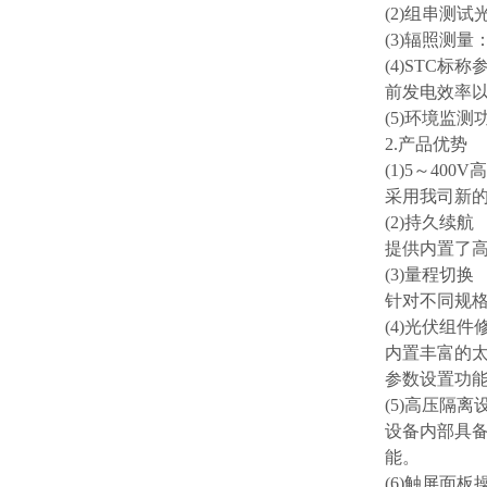
(2)组串测
(3)辐照测
(4)STC
前发电效率
(5)环境监
2.产品优势
(1)5～40
采⽤我司新的
(2)持久续航
提供内置了
(3)量程切换
针对不同规
(4)光伏组
内置丰富的
参数设置功
(5)⾼压隔
设备内部具备
能。
(6)触屏⾯板