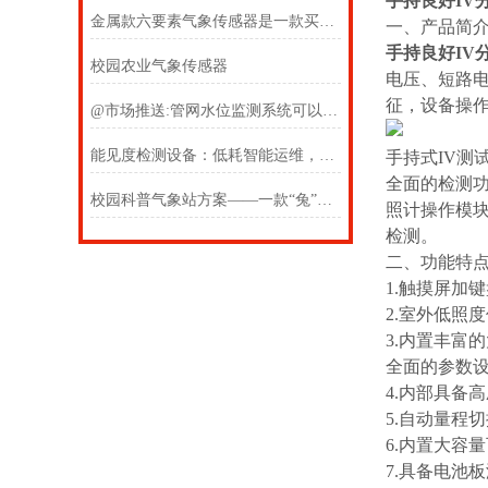
手持良好IV
金属款六要素气象传感器是一款买了不后悔的六要素微气象传感
一、产品简
手持良好IV
校园农业气象传感器
电压、短路
征，设备操
@市场推送:管网水位监测系统可以随时随地测量的超声波水位监测系统
能见度检测设备：低耗智能运维，降低全生命周期使用成本
手持式IV测
全⾯的检测
校园科普气象站方案——一款“兔”飞猛进的校园数字气象站设备
照计操作模块
检测。
二、功能特
1.触摸屏加
2.室外低照
3.内置丰富
全面的参数
4.内部具备
5.自动量程
6.内置大容
7.具备电池