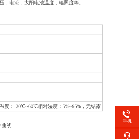
大场压，电流，太阳电池温度，辐照度等。
温度：-20℃~60℃相对湿度：5%~95%，无结露
手机
V曲线；