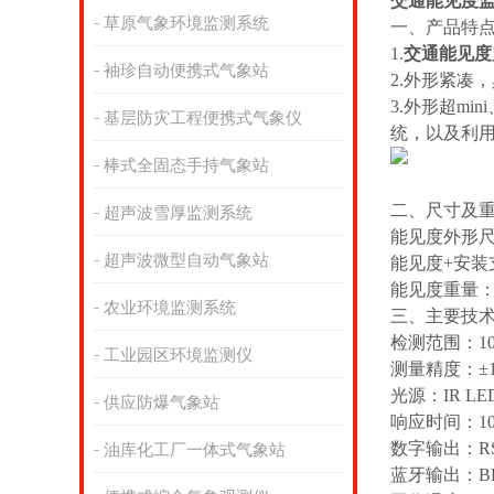
交通能见度
草原气象环境监测系统
一、产品特
1.
交通能见度
袖珍自动便携式气象站
2.外形紧凑
3.外形超m
基层防灾工程便携式气象仪
统，以及利
棒式全固态手持气象站
二、尺寸及
超声波雪厚监测系统
能见度外形尺寸
超声波微型自动气象站
能见度+安装支
能见度重量：1
农业环境监测系统
三、主要技
检测范围：10-
工业园区环境监测仪
测量精度：±1
光源：IR LE
供应防爆气象站
响应时间：1
数字输出：RS4
油库化工厂一体式气象站
蓝牙输出：BL