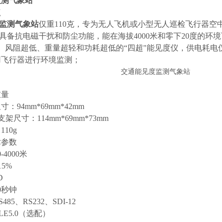
监测气象站
点
监测气象站
仅重110克，专为无人飞机或小型无人巡检飞行器
，具备抗电磁干扰和防尘功能，能在海拔4000米和零下20度的环
ini、风阻超低、重量超轻和功耗超低的“四超"能见度仪，供电耗
用飞行器进行环境监测；
重量
：94mm*69mm*42mm
架尺寸：114mm*69mm*73mm
10g
术参数
4000米
5%
D
0秒钟
85、RS232、SDI-12
E5.0（选配）