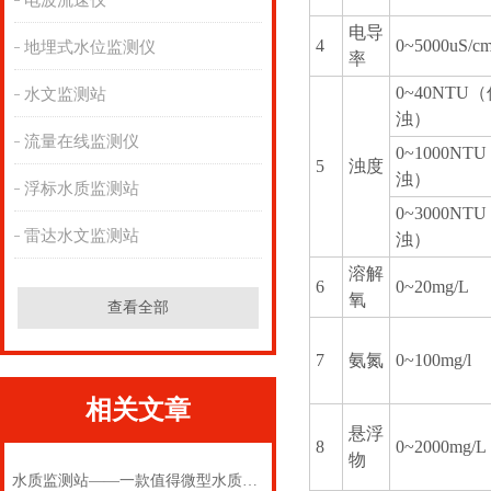
电波流速仪
电导
4
0~5000uS/c
地埋式水位监测仪
率
0~40NTU
水文监测站
浊）
流量在线监测仪
0~1000NT
5
浊度
浊）
浮标水质监测站
0~3000NT
雷达水文监测站
浊）
溶解
6
0~20mg/L
氧
查看全部
7
氨氮
0~100mg/l
相关文章
悬浮
8
0~2000mg/L
物
水质监测站——一款值得微型水质监测站2024(万象推送)