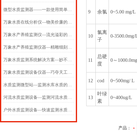
微型水质监测器——一款使用简单的水质监测站2024(万象推送)
9
余氯
0~5.00 mg/L
万象水质在线分析仪—物美价廉的水质在线监测仪器#【2024+全+国+包邮】
氯离
万象水产养殖监测仪—流光溢彩的多参数水质监测仪#【2024+全+国+包邮】
10
0-3500.0mg/
子
万象水产养殖监测仪器—精雕细刻的水产养殖监测站#【2024+全+国+包邮】
总硬
万象水质监测系统解决方案—妙不可言的水产养殖监测系统#【2024+全+国】
11
0～1000.0mg
度
万象水质监测设备仪器—巧夺天工的供水管网水质监测系统#【2024+全+国】
12
cod
0~500mg/ L
水质监测微型站—监测水库水质的水库水质监测设备#(2024+全+国+包邮)
叶绿
13
0~400ug/L
河流水质监测设备—监测河流水质的河流水质在线监测系统#(2024+全+国+包邮)
素
户外水质监测设备—快速监测水质的水质快速监测设备#(2024+全+国+包邮)
产品：