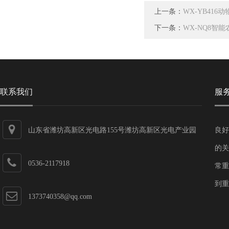
上一条：
WX-YB41
下一条：
WX-NQ8智
联系我们
服
山东省潍坊高新区光电路155号潍坊高新区光电产业园
良好
第一加速器
的关
0536-2117918
常重
到重
1373740358@qq.com