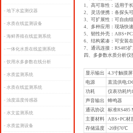
1、高可靠性：适用于
地下水监测仪器
2、灵活便携：各探头
3、可扩展性：可自由
水质在线监测设备
4、多种应用：现场快
5、韧性外壳：ABS+
海鲜养殖在线监测系统
6、结构紧凑：可安装
7、通讯连接：RS48
一体化水质在线监测系统
四、多参数水质分析仪
饮用水多参数在线分析
显示输出
4.3寸触摸
水质监测系统
电源
直流供电:DC
水质在线监测系统
功耗
仪表功耗约12
浊度温度传感器
声音输出
蜂鸣器
通讯协议
标准RS485
水文监测系统
主要材料
ABS+PC材
水质监测设备
存储温度
-20到70℃