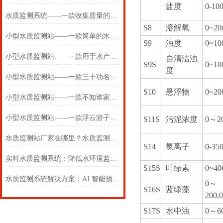
盐度
0-10
水质监测系统——一款收集质量的在线水质监测系统2025(万象推送)
S8
溶解氧
0~20
小型水质监测站——一款简单的水质监测系统 2025(万象推送)
S9
浊度
0~1
小型水质监测站——一款用于水产养殖的水质监测系统2024万象环境
自清洁浊
S9S
0~1
度
小型水质监测站——一款三十功名尘与土的水质监测系统2024万象环境
S10
悬浮物
0~20
小型水质监测站——一款不知谁家子的水质监测系统2024万象环境
小型水质监测站——一款浮云游子意的水质监测系统 2024万象环境
S11S
污泥浓度
0～20
水质监测站厂家在哪里？水质监测系统-地表水监测设备2024（全国+包邮）
S14
氯离子
0-35
实时水质监测系统：降低水环境监测管理成本
S15S
叶绿素
0~40
水质监测系统解决方案：AI 智能预警，构建污染防控闭环体系
0～
S16S
蓝绿藻
200.
S17S
水中油
0～6