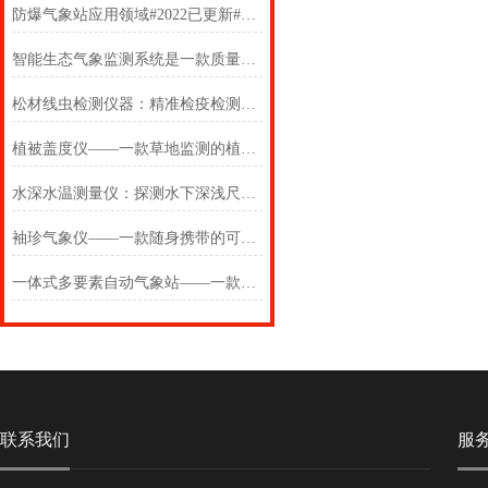
防爆气象站应用领域#2022已更新#带CT6高等级防爆证书
智能生态气象监测系统是一款质量没的说的农业综合气象监测站
松材线虫检测仪器：精准检疫检测，守护松林生态
植被盖度仪——一款草地监测的植被覆盖度测量系统2025(万象推送)
水深水温测量仪：探测水下深浅尺度，监测水域冷暖变化
袖珍气象仪——一款随身携带的可穿戴手持气象仪2024(万象推送)
一体式多要素自动气象站——一款撒网要撒迎头网的国内小型自动气象站
联系我们
服