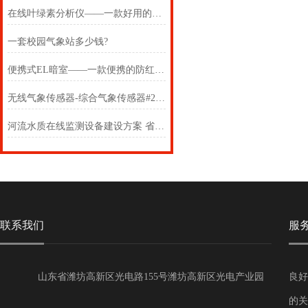
在线叶绿素分析仪——一款好用的在线叶绿素水温分析仪2024(万象推送)
一套校园气象站多少钱?
便携式EL暗室——一款便携的防红外暗室2025(万象推送)
无线气象传感器-综合气象传感器#2022已更新《采购/推荐》
河流水质在线监测设备建设方案 省市县区域/直送2023全+境+派+送解决方案
联系我们
服
山东省潍坊高新区光电路155号潍坊高新区光电产业园
良好
第一加速器
的关