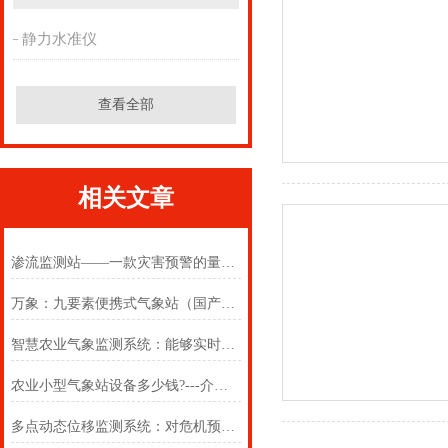
静力水准仪
查看全部
相关文章
渗流监测站——一款灾害预警的量水堰计2024(万象推送)
万象：九要素便携式气象站（国产便携式气象站）#2024+（全国+包邮）
智慧农业气象监测系统：能够实时数据传输与智能分析，提升农业管理效率【
农业小型气象站设备多少钱?---介绍一款农田自动气象站#2022已更新
多点动态位移监测系统：对危机预警，筑牢矿区防汛安全防线