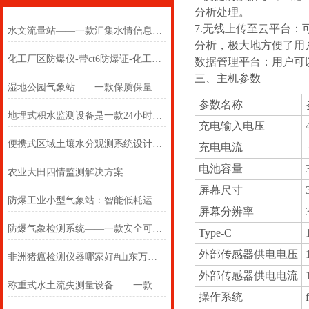
分析处理。
7.无线上传至云平台
水文流量站——一款汇集水情信息的河道流量监测系统2024(万象推送)
分析，极大地方便了用
化工厂区防爆仪-带ct6防爆证-化工厂区防爆仪
数据管理平台：用户可
三、主机参数
湿地公园气象站——一款保质保量的固定式超声波气象监测站#2023已更新
参数名称
地埋式积水监测设备是一款24小时在线的城市内涝监测设施
充电输入电压
便携式区域土壤水分观测系统设计方案
充电电流
电池容量
农业大田四情监测解决方案
屏幕尺寸
防爆工业小型气象站：智能低耗运维，降低工业安全监测管理成本
屏幕分辨率
防爆气象检测系统——一款安全可靠的防爆监测系统2025(万象推送)
Type-C
外部传感器供电电压
非洲猪瘟检测仪器哪家好#山东万象不错《厂家2022新款报价》
外部传感器供电电流
称重式水土流失测量设备——一款好的小区径流泥沙检测设备 2025(万象推送)
操作系统