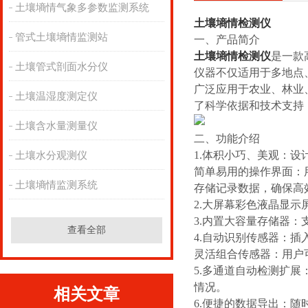
土壤墒情气象多参数监测系统
土壤墒情检测仪
管式土壤墒情监测站
一、
产品简介
土壤墒情检测仪
是一款
土壤管式剖面水分仪
仪器不仅适用于多地点
广泛应用于农业、林业
土壤温湿度测定仪
了科学依据和技术支持
土壤含水量测量仪
二、功能介绍
1.体积小巧、美观：
土壤水分观测仪
简单易用的操作界面：
土壤墒情监测系统
存储记录数据，确保高
2.大屏幕彩色液晶显
3
.
内置大容量存储器：支
查看全部
4.自动识别传感器：
灵活组合传感器：用户
5.多通道自动检测扩
情况。
相关文章
6.便捷的数据导出：随