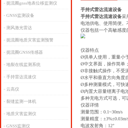
扼流圈gnss地表位移监测仪
手持式雷达流速设备
GNSS监测设备
手持式雷达流速设备
采
电池供电、使用简便。
测风激光雷达
仪器包括一个高敏感度
扼流圈地质灾害监测预警
仪器特点
扼流圈GNSS传感器
Ø供单人使用，重量小
Ø中文界面，操作简单
地裂在线监测系统
Ø非接触式操作，不受
手持雷达流速仪
Ø水平和垂直方向角度
Ø多种测量模式，可快
云高仪
Ø内置大容量锂离子电
多种充电方式可选，可
裂缝监测一体机
仪器详情
测量范围：0.1~30m/s
地质灾害监测仪
测量精度：±3%±0.03m/
电波发射角：12°
GNSS监测仪