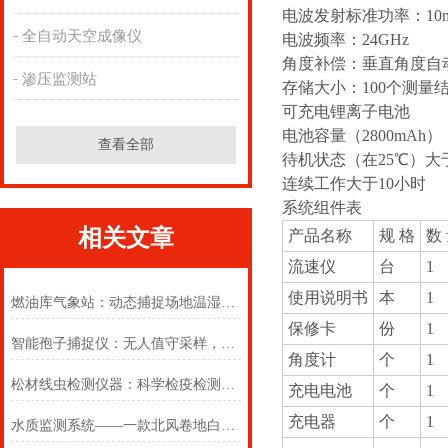
电波发射标准功率：10
全自动天空成像仪
电波频率：24GHz
角度补偿：垂直角度自
渗压监测站
存储大小：100个测量
可充电锂离子电池
电池容量（2800mAh）
查看全部
待机状态（在25℃）大
连续工作大于10小时
系统组件表
相关文章
产品名称
规 格
数
流速仪
台
1
使用说明书
本
1
燃油库气象站：动态捕捉场地温湿风压变化，严控库区火灾爆炸各类风险
保修卡
份
1
智能孢子捕捉仪：无人值守采样，精准捕捉空气病原孢子动态
角度计
个
1
松材线虫检测仪器：科学检疫检测，遏制病害蔓延
充电电池
个
1
充电器
个
1
水质监测系统——一款北风卷地白草折的在线水质监测系统2024万象环境