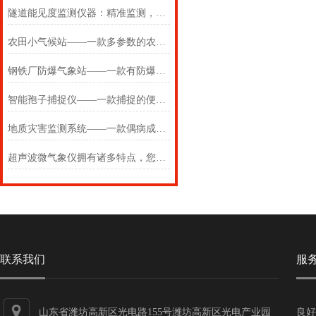
隧道能见度监测仪器：精准监测，行业智慧之选
农田小气候站——一款多参数的农田小气候气象站2024(万象推送)
钢铁厂防爆气象站——一款有防爆证的防爆气象环境监测设备
智能孢子捕捉仪——一款捕捉的便携式孢子捕捉仪2024(万象推送)
地质灾害监测系统——一款偶病成疏散的水土保持自动气象站2024万象环境
超声波微气象仪拥有诸多特点，您掌握了几点？
联系我们
服
山东省潍坊高新区光电路155号潍坊高新区光电产业园
良好