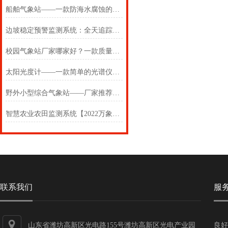
船舶气象站——一款防海水腐蚀的海洋自动气象站
边坡稳定预警监测系统：全天追踪坡体位移数据，及时防范山体滑坡险情
校园气象站厂家哪家好？一款质量靠得住的校园气象站有哪些设备
太阳光度计——一款简单的光谱仪2024(万象推送)
野外小型综合气象站——厂家推荐的小型气象站招标方案
智慧农业农田监测系统【2022万象厂家新报价】
联系我们
服
山东省潍坊高新区光电路155号潍坊高新区光电产业园
良好