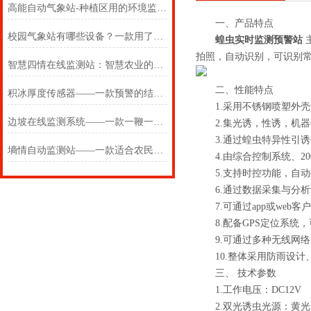
高能自动气象站-种植区用的环境监测自动气象站
一、产品特点
校园气象站有哪些设备？一款用了不后悔的学校室外气象站
蝗虫实时监测预警站
拍照，自动识别，可识别
智慧四情在线监测站：智慧农业的“四大金刚”
二、性能特点
积冰厚度传感器——一款预警的结冰厚度传感器2025(万象推送)
1.采用不锈钢喷塑外壳
边坡在线监测系统——一款一鞭一条痕的尾矿库安全监测系统
2.集光诱，性诱，机器
3.通过蝗虫特异性引诱
墒情自动监测站——一款适合农民的墒情自动监测设备2024(万象推送)
4.由综合控制系统、20
5.支持时控功能，自动
6.通过数据采集与分析
7.可通过app或web
8.配备GPS定位系统，
9.可通过多种无线网络实现
10.整体采用防雨设计
三、 技术参数
1.工作电压：DC12V
2.双光诱虫光源：黄光580-