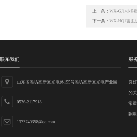
上一条：
WX-GJ1柑
下一条：
WX-HQ1害
联系我们
服
山东省潍坊高新区光电路155号潍坊高新区光电产业园
良好
第一加速器
的关
0536-2117918
常重
到重
1373740358@qq.com