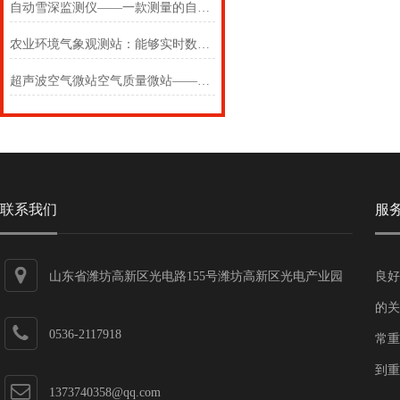
自动雪深监测仪——一款测量的自动雪深监测站2024(万象推送)
农业环境气象观测站：能够实时数据传输与智能分析，提升农业管理效率
超声波空气微站空气质量微站——一款匠心制造的超声波高精度气象站
联系我们
服
山东省潍坊高新区光电路155号潍坊高新区光电产业园
良好
第一加速器
的关
0536-2117918
常重
到重
1373740358@qq.com