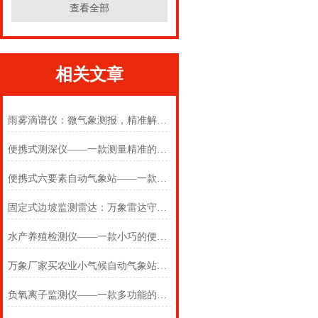
查看全部
相关文章
雨雾滴谱仪：微气象测报，精准解析雨雾粒子微观特征
便携式测深仪——一款测量精准的超声波测深仪2024(万象推送)
便携式六要素自动气象站——一款随时随地的六要素便携式自动气象站
固定式边坡监测雷达：万象雷达守边坡・毫米级精度筑安全
水产养殖检测仪——一款小巧的便携式水质检测仪2025(万象推送)
万象厂家买农业小气候自动气象站，农业物联网气象站价格很香
负氧离子监测仪——一款多功能的空气质量监测仪2025(万象推送)