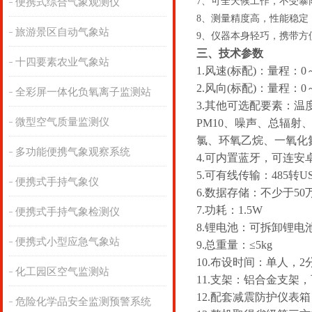
7、可全天候工作，不受
便携式综合气象观测仪
8、测量精度高，性能稳定
旅游景区自动气象站
9、仪器本身轻巧，携带方
三、技术参数
十四要素农业气象站
1.风速(标配)：量程：0～
2.风向(标配)：量程：0
全彩屏一体化负氧离子监测站
3.其他可选配要素：温
微型空气质量监测仪
PM10、噪声、总辐
氯、环氧乙烷、一氧化
多功能便携气象观察系统
4.可内置蓝牙，可连安
5.可有线传输：485转
便携式手持气象仪
6.数据存储：不少于50
7.功耗：1.5W
便携式手持气象检测仪
8.锂电池：可拆卸锂电池
便携式小型应急气象站
9.总重量：≤5kg
10.布设时间：单人，
化工园区空气监测站
11.支架：铝合金支架
12.配套减震防护仪表
危险化学品安全监测预警系统