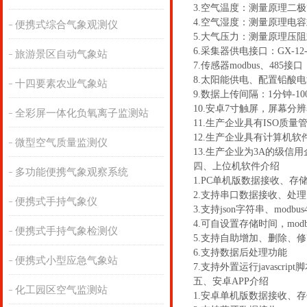
3.空气温度：测量原理二极管结
4.空气湿度：测量原理电容式，
便携式综合气象观测仪
5.大气压力：测量原理压阻式，3
6.采集器供电接口：GX-12
旅游景区自动气象站
7.传感器modbus、485接
8.太阳能供电、配置铅酸电池，
十四要素农业气象站
9.数据上传间隔：1分钟-1
10.安卓7寸触屏，屏幕分辨率：1
全彩屏一体化负氧离子监测站
11.生产企业具有ISO
12.生产企业具有计算机软
微型空气质量监测仪
13.生产企业为3A的级信用
四、上位机软件介绍
多功能便携气象观察系统
1.PC单机版数据接收、存
2.支持串口数据接收、处
便携式手持气象仪
3.支持json字符串、modbu
4.可自设置存储时间，mod
便携式手持气象检测仪
5.支持自助增加、删除、
6.支持数据后处理功能
便携式小型应急气象站
7.支持外置运行javascript
五、安卓APP介绍
化工园区空气监测站
1.安卓单机版数据接收、