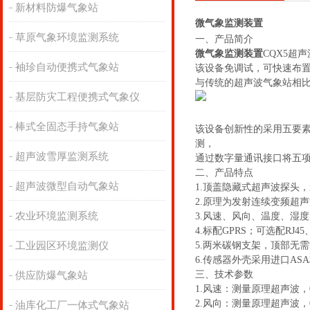
新材料防爆气象站
微气象监测装置
草原气象环境监测系统
一、产品简介
微气象监测装置
CQX5超
袖珍自动便携式气象站
该设备免调试，可快速布
与传统的超声波气象站相
基层防灾工程便携式气象仪
棒式全固态手持气象站
该设备创新性的采用五要素
测，
超声波雪厚监测系统
通过数字量通讯接口将五
二、产品特点
超声波微型自动气象站
1.顶盖隐藏式超声波探头
2.原理为发射连续变频超
农业环境监测系统
3.风速、风向、温度、湿
4.标配GPRS；可选配RJ4
工业园区环境监测仪
5.两米碳钢支架，顶部无
6.传感器外壳采用进口AS
三、技术参数
供应防爆气象站
1.风速：测量原理超声波，0～60
2.风向：测量原理超声波，0
油库化工厂一体式气象站