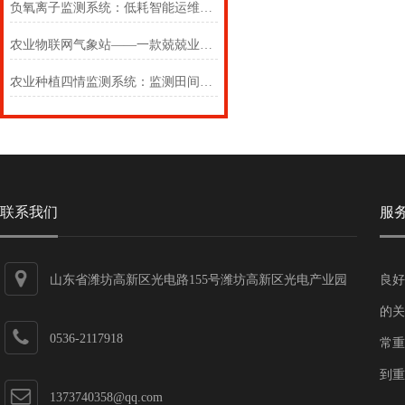
负氧离子监测系统：低耗智能运维，降低全生命周期使用成本
农业物联网气象站——一款兢兢业业的农业物联网气象站#2023已更新
农业种植四情监测系统：监测田间四情动态，赋能智慧农业发展
联系我们
服
山东省潍坊高新区光电路155号潍坊高新区光电产业园
良好
第一加速器
的关
0536-2117918
常重
到重
1373740358@qq.com