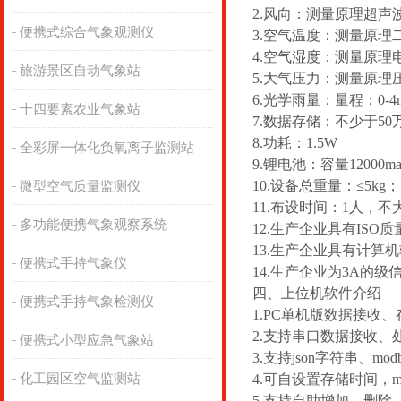
2.风向：测量原理超声波
便携式综合气象观测仪
3.空气温度：测量原理二
4.空气湿度：测量原理电容
旅游景区自动气象站
5.大气压力：测量原理压阻式
6.光学雨量：量程：0-4
十四要素农业气象站
7.数据存储：不少于50
8.功耗：1.5W
全彩屏一体化负氧离子监测站
9.锂电池：容量1200
10.设备总重量：≤5kg；
微型空气质量监测仪
11.布设时间：1人，
多功能便携气象观察系统
12.生产企业具有IS
13.生产企业具有计算
便携式手持气象仪
14.生产企业为3A的级
四、上位机软件介绍
便携式手持气象检测仪
1.PC单机版数据接收
2.支持串口数据接收、
便携式小型应急气象站
3.支持json字符串、mo
化工园区空气监测站
4.可自设置存储时间，m
5.支持自助增加、删