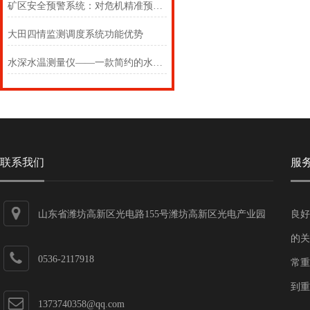
矿区安全预警系统：对危机精准预警，筑牢矿区防汛安全防线
大田四情监测调度系统功能优势
水深水温测量仪——一款简约的水深水温探测仪2024(万象推送)
联系我们
服
山东省潍坊高新区光电路155号潍坊高新区光电产业园
良好
第一加速器
的关
0536-2117918
常重
到重
1373740358@qq.com