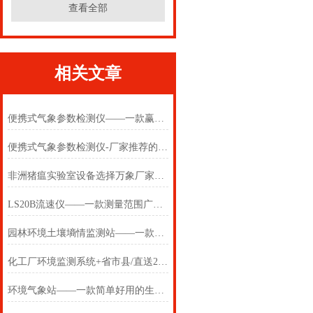
查看全部
相关文章
便携式气象参数检测仪——一款赢在质量上的配备便携式自动气象站
便携式气象参数检测仪-厂家推荐的便携式气象五参数检测仪#寒潮褪去
非洲猪瘟实验室设备选择万象厂家【2022新报价】
LS20B流速仪——一款测量范围广的LS20B型旋桨式流速仪2024(万象推送)
园林环境土壤墒情监测站——一款可随意定制层数的智能土壤墒情监测站
化工厂环境监测系统+省市县/直送2024全+境+派+送(工厂空气质量监测站)
环境气象站——一款简单好用的生态环境监测站2025(万象推送)