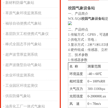
新材料防爆气象站
校园气象设备站
草原气象环境监测系统
一、产品简介
WX-XQ4
校园气象设备站
袖珍自动便携式气象站
二、产品特点
基层防灾工程便携式气象仪
1.传输方式：GPRS，可
2.供电方式：市电；
棒式全固态手持气象站
3.显示方式：2米*1米LE
4.硬件组成：传感器、立
超声波雪厚监测系统
三、技术参数
1.传感器参数
超声波微型自动气象站
名 称
测量范围
环境温度
-40～60℃
农业环境监测系统
相对湿度
0～100%RH
工业园区环境监测仪
大气压力
300-1100hpa
供应防爆气象站
光照强度
0-200000Lux
风 速
0～70m/s
油库化工厂一体式气象站