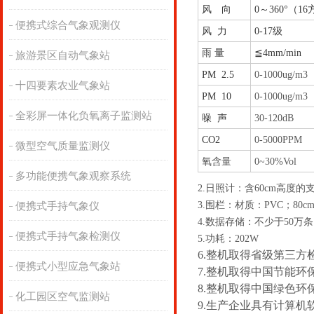
风 向
0～360°（1
便携式综合气象观测仪
风 力
0-17级
雨 量
≦4mm/min
旅游景区自动气象站
PM 2.5
0-1000ug/m3
十四要素农业气象站
PM 10
0-1000ug/m3
全彩屏一体化负氧离子监测站
噪 声
30-120dB
CO2
0-5000PPM
微型空气质量监测仪
氧含量
0~30%Vol
多功能便携气象观察系统
2.日照计：含60cm高度的
3.围栏：材质：PVC；80c
便携式手持气象仪
4.数据存储：不少于50万
便携式手持气象检测仪
5.功耗：202W
6.整机取得省级第三方
便携式小型应急气象站
7.整机取得中国节能环
8.整机取得中国绿色环
化工园区空气监测站
9.生产企业具有计算机